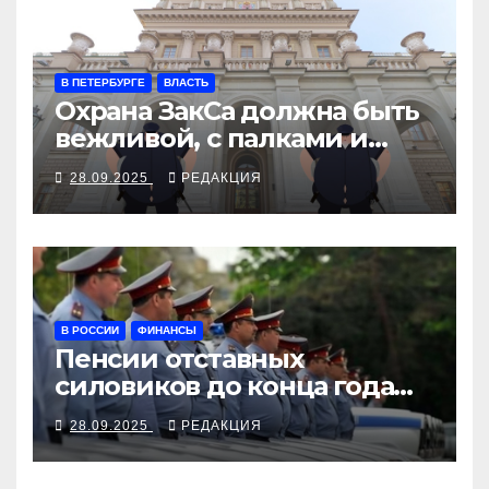
В ПЕТЕРБУРГЕ
ВЛАСТЬ
Охрана ЗакСа должна быть
вежливой, с палками и
наручниками
28.09.2025
РЕДАКЦИЯ
В РОССИИ
ФИНАНСЫ
Пенсии отставных
силовиков до конца года
повысятся вместе с
28.09.2025
РЕДАКЦИЯ
окладами действующих