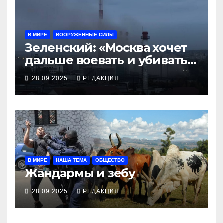
В МИРЕ
ВООРУЖЁННЫЕ СИЛЫ
Зеленский: «Москва хочет
дальше воевать и убивать.
Время для твёрдой
28.09.2025
РЕДАКЦИЯ
реакции»
В МИРЕ
НАША ТЕМА
ОБЩЕСТВО
Жандармы и зебу
28.09.2025
РЕДАКЦИЯ