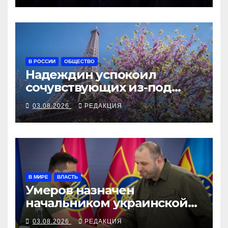
В РОССИИ
ОБЩЕСТВО
Надеждин успокоил
сочувствующих из-под
Эйфелевой башни
03.08.2026
РЕДАКЦИЯ
В МИРЕ
ВЛАСТЬ
Умеров назначен
начальником украинской
внешней разведки
03.08.2026
РЕДАКЦИЯ