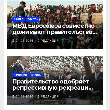
В МИРЕ
ВЛАСТЬ
МВД Евросоюза совместно
дожимают правительство
Испании
04.08.2026
РЕДАКЦИЯ
В РОССИИ
ВЛАСТЬ
Правительство одобряет
репрессивную рекреацию
алтайских властей
04.08.2026
РЕДАКЦИЯ