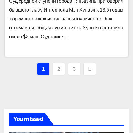
Суд средней ступени города Тяньцзинь приговорил
бывшего главу Интерпола Мэн Хунвэя к 13,5 годам
тюремного заключения за взяточничество. Как
отмечается, общая сумма взяток Хунвэя составила
около $2 млн. Суд также…
Навигация
1
2
3
по
записям
You missed