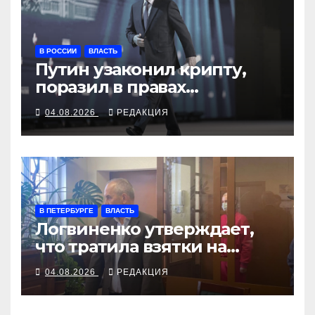
В РОССИИ
ВЛАСТЬ
Путин узаконил крипту,
поразил в правах
релокантов, расширил
04.08.2026
РЕДАКЦИЯ
возможности депортаций
и сделал героем
Ковальчука-старшего
В ПЕТЕРБУРГЕ
ВЛАСТЬ
Логвиненко утверждает,
что тратила взятки на
нужды района
04.08.2026
РЕДАКЦИЯ