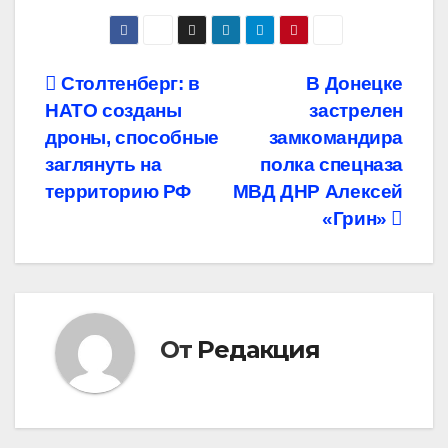
Навигация
Столтенберг: в
В Донецке
НАТО созданы
застрелен
по
дроны, способные
замкомандира
записям
заглянуть на
полка спецназа
территорию РФ
МВД ДНР Алексей
«Грин»
От
Редакция