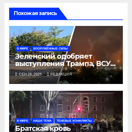
Похожая запись
В МИРЕ
ВООРУЖЁННЫЕ СИЛЫ
Зеленский одобряет
выступления Трампа, ВСУ
закрыли Добропольский
СЕН 26, 2025
РЕДАКЦИЯ
рубеж
В МИРЕ
НАША ТЕМА
ТЕНЕВЫЕ КОНФЛИКТЫ
Братская кровь