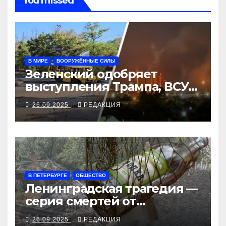
You missed
В МИРЕ
ВООРУЖЁННЫЕ СИЛЫ
Зеленский одобряет
выступления Трампа, ВСУ
закрыли Добропольский
26.09.2025
РЕДАКЦИЯ
рубеж
В ПЕТЕРБУРГЕ
ОБЩЕСТВО
Ленинградская трагедия —
серия смертей от
алкосуррогата
26.09.2025
РЕДАКЦИЯ