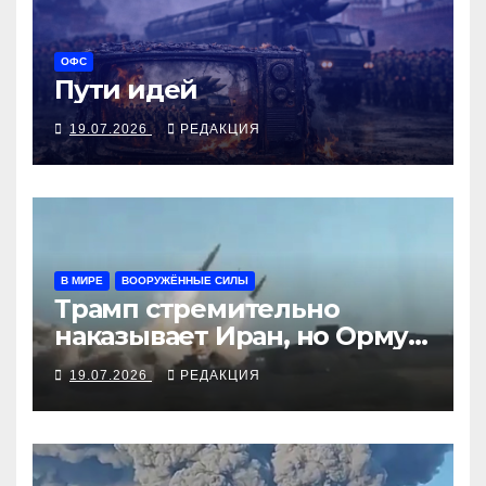
ОФС
Пути идей
19.07.2026
РЕДАКЦИЯ
В МИРЕ
ВООРУЖЁННЫЕ СИЛЫ
Трамп стремительно
наказывает Иран, но Ормуз
под иранской блокадой
19.07.2026
РЕДАКЦИЯ