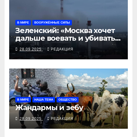
В МИРЕ
ВООРУЖЁННЫЕ СИЛЫ
Зеленский: «Москва хочет
дальше воевать и убивать.
Время для твёрдой
28.09.2025
РЕДАКЦИЯ
реакции»
В МИРЕ
НАША ТЕМА
ОБЩЕСТВО
Жандармы и зебу
28.09.2025
РЕДАКЦИЯ