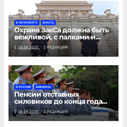
В ПЕТЕРБУРГЕ
ВЛАСТЬ
Охрана ЗакСа должна быть
вежливой, с палками и
наручниками
28.09.2025
РЕДАКЦИЯ
В РОССИИ
ФИНАНСЫ
Пенсии отставных
силовиков до конца года
повысятся вместе с
28.09.2025
РЕДАКЦИЯ
окладами действующих