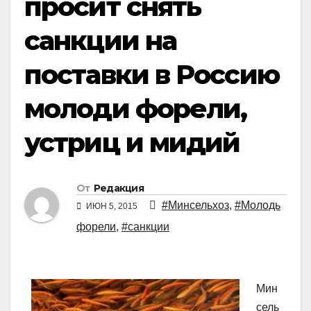
просит снять
санкции на
поставки в Россию
молоди форели,
устриц и мидий
От
Редакция
#Минсельхоз
,
#Молодь
ИЮН 5, 2015
форели
,
#санкции
Мин
сель