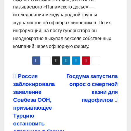
называемого «Панамского досье» —
исследования международной группы
журналистов об офшорах чиновников. По их
информации, на посту губернатора он
неоднократно выкупал векселя собственных
компаний через офшорную фирму.
Навигация
Россия
Госдума запустила
заблокировала
опрос о смертной
по
заявление
казни для
записям
Совбеза ООН,
педофилов
призывающее
Турцию
остановить