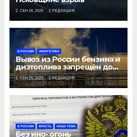
СЕН 26, 2025
РЕДАКЦИЯ
В РОССИИ
ЭНЕРГЕТИКА
Вывоз из России бензина и
дизтоплива запрещён до
конца года
СЕН 25, 2025
РЕДАКЦИЯ
В РОССИИ
ВЛАСТЬ
НАША ТЕМА
Без ино- огонь