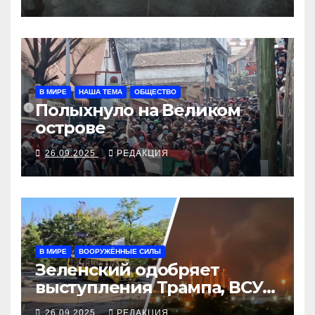
В МИРЕ
НАША ТЕМА
ОБЩЕСТВО
Полыхнуло на Великом
острове
26.09.2025
РЕДАКЦИЯ
В МИРЕ
ВООРУЖЁННЫЕ СИЛЫ
Зеленский одобряет
выступления Трампа, ВСУ
закрыли Добропольский
26.09.2025
РЕДАКЦИЯ