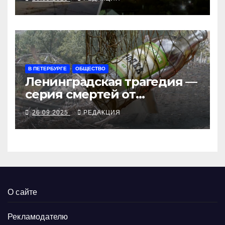
рубеж
В ПЕТЕРБУРГЕ
ОБЩЕСТВО
Ленинградская трагедия —
серия смертей от
алкосуррогата
26.09.2025
РЕДАКЦИЯ
О сайте
Рекламодателю