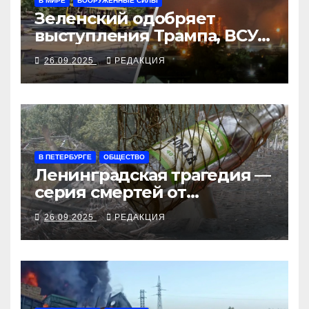
В МИРЕ
ВООРУЖЁННЫЕ СИЛЫ
Зеленский одобряет
выступления Трампа, ВСУ
закрыли Добропольский
26.09.2025
РЕДАКЦИЯ
рубеж
В ПЕТЕРБУРГЕ
ОБЩЕСТВО
Ленинградская трагедия —
серия смертей от
алкосуррогата
26.09.2025
РЕДАКЦИЯ