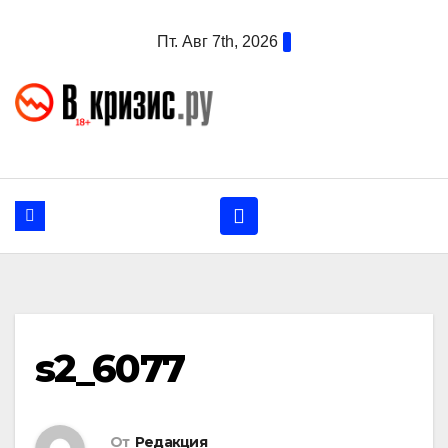
Перейти
Пт. Авг 7th, 2026
к
содержанию
s2_6077
От
Редакция