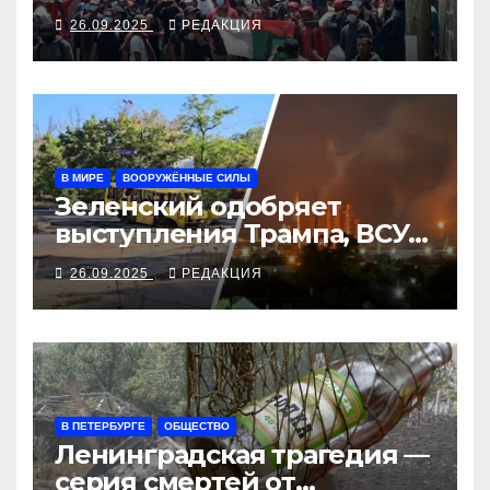
26.09.2025
РЕДАКЦИЯ
В МИРЕ
ВООРУЖЁННЫЕ СИЛЫ
Зеленский одобряет
выступления Трампа, ВСУ
закрыли Добропольский
26.09.2025
РЕДАКЦИЯ
рубеж
В ПЕТЕРБУРГЕ
ОБЩЕСТВО
Ленинградская трагедия —
серия смертей от