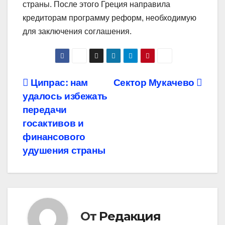
страны. После этого Греция направила
кредиторам программу реформ, необходимую
для заключения соглашения.
Навигация
Ципрас: нам
Сектор Мукачево
удалось избежать
по
передачи
записям
госактивов и
финансового
удушения страны
От
Редакция