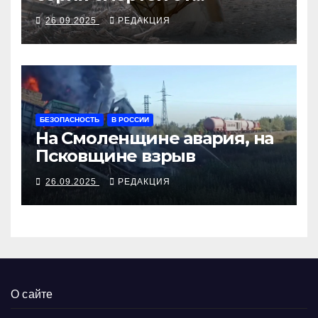
алкосуррогата
26.09.2025
РЕДАКЦИЯ
БЕЗОПАСНОСТЬ
В РОССИИ
На Смоленщине авария, на
Псковщине взрыв
26.09.2025
РЕДАКЦИЯ
О сайте