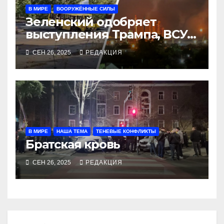
В МИРЕ
ВООРУЖЁННЫЕ СИЛЫ
Зеленский одобряет
выступления Трампа, ВСУ
закрыли Добропольский
СЕН 26, 2025
РЕДАКЦИЯ
рубеж
В МИРЕ
НАША ТЕМА
ТЕНЕВЫЕ КОНФЛИКТЫ
Братская кровь
СЕН 26, 2025
РЕДАКЦИЯ