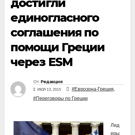
достигли
единогласного
соглашения по
помощи Греции
через ESM
От
Редакция
#Еврозона-Греция
,
ИЮЛ 13, 2015
#Переговоры по Греции
Лид
еры