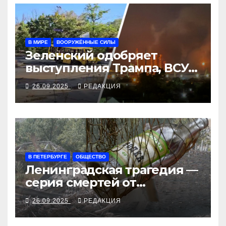
В МИРЕ
ВООРУЖЁННЫЕ СИЛЫ
Зеленский одобряет
выступления Трампа, ВСУ
закрыли Добропольский
26.09.2025
РЕДАКЦИЯ
рубеж
В ПЕТЕРБУРГЕ
ОБЩЕСТВО
Ленинградская трагедия —
серия смертей от
алкосуррогата
26.09.2025
РЕДАКЦИЯ