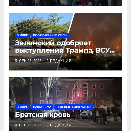
В МИРЕ
ВООРУЖЁННЫЕ СИЛЫ
Зеленский одобряет
выступления Трампа, ВСУ
закрыли Добропольский
СЕН 26, 2025
РЕДАКЦИЯ
рубеж
В МИРЕ
НАША ТЕМА
ТЕНЕВЫЕ КОНФЛИКТЫ
Братская кровь
СЕН 26, 2025
РЕДАКЦИЯ