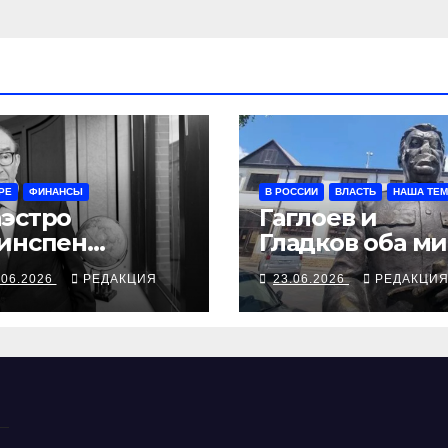
РЕ
ФИНАНСЫ
В РОССИИ
ВЛАСТЬ
НАША ТЕ
эстро
Гаглоев и
инспен
Гладков оба м
тавил
молотков
.06.2026
РЕДАКЦИЯ
23.06.2026
РЕДАКЦИ
облему
шёвых денег