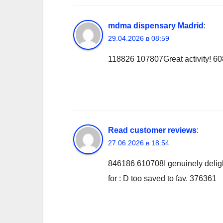
mdma dispensary Madrid
:
29.04.2026 в 08:59
118826 107807Great activity! 6
Read customer reviews
:
27.06.2026 в 18:54
846186 610708I genuinely delighte
for : D too saved to fav. 376361