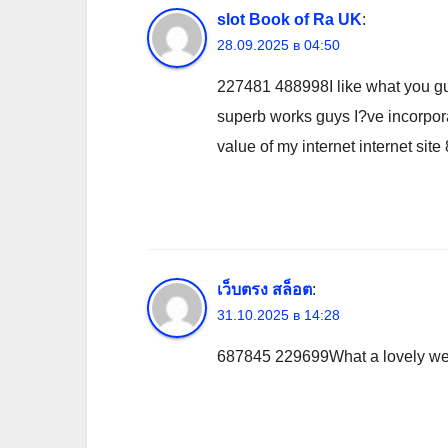
slot Book of Ra UK
:
28.09.2025 в 04:50
227481 488998I like what you gu
superb works guys I?ve incorporat
value of my internet internet sit
เว็บตรง สล็อต
:
31.10.2025 в 14:28
687845 229699What a lovely webl