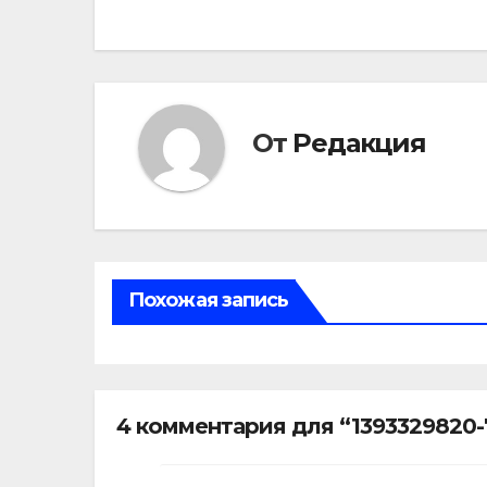
записям
От
Редакция
Похожая запись
4 комментария для “1393329820-