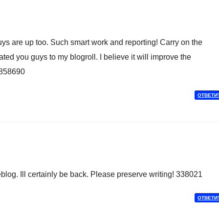
ys are up too. Such smart work and reporting! Carry on the
ed you guys to my blogroll. I believe it will improve the
e 858690
ОТВЕТИ
og. Ill certainly be back. Please preserve writing! 338021
ОТВЕТИ