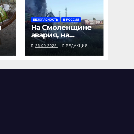
БЕЗОПАСНОСТЬ
В РОССИИ
я
На Смоленщине
авария, на
 от
Псковщине
Я
26.09.2025
РЕДАКЦИЯ
взрыв