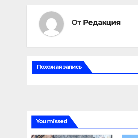
От
Редакция
Похожая запись
You missed