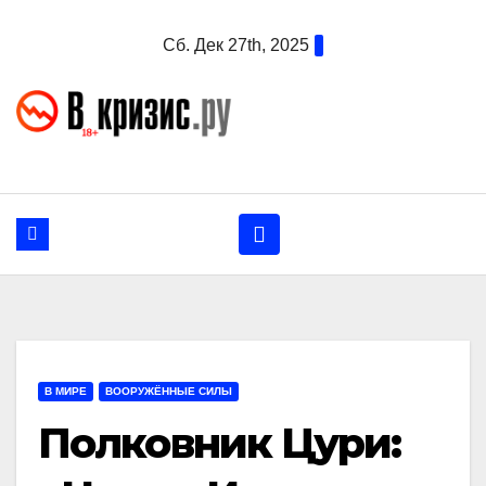
Перейти
Сб. Дек 27th, 2025
к
содержанию
В МИРЕ
ВООРУЖЁННЫЕ СИЛЫ
Полковник Цури: