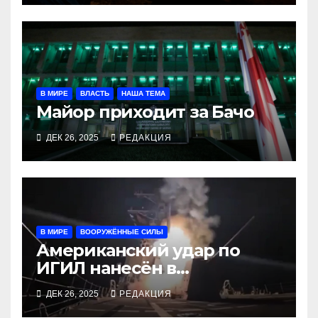
В МИРЕ
ВЛАСТЬ
НАША ТЕМА
Майор приходит за Бачо
ДЕК 26, 2025
РЕДАКЦИЯ
В МИРЕ
ВООРУЖЁННЫЕ СИЛЫ
Американский удар по
ИГИЛ нанесён в
координации с Нигерией
ДЕК 26, 2025
РЕДАКЦИЯ