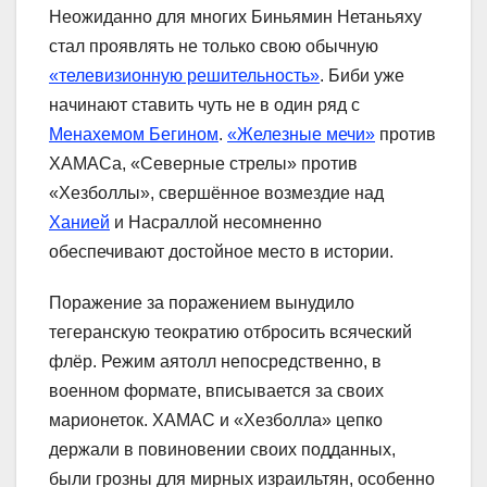
Неожиданно для многих Биньямин Нетаньяху
стал проявлять не только свою обычную
«телевизионную решительность»
. Биби уже
начинают ставить чуть не в один ряд с
Менахемом Бегином
.
«Железные мечи»
против
ХАМАСа, «Северные стрелы» против
«Хезболлы», свершённое возмездие над
Ханией
и Насраллой несомненно
обеспечивают достойное место в истории.
Поражение за поражением вынудило
тегеранскую теократию отбросить всяческий
флёр. Режим аятолл непосредственно, в
военном формате, вписывается за своих
марионеток. ХАМАС и «Хезболла» цепко
держали в повиновении своих подданных,
были грозны для мирных израильтян, особенно