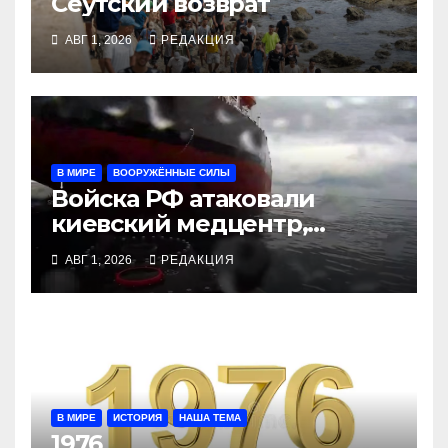
Сеутский возврат
АВГ 1, 2026
РЕДАКЦИЯ
В МИРЕ
ВООРУЖЁННЫЕ СИЛЫ
Войска РФ атаковали
киевский медцентр,
украинские БПЛА утопили
АВГ 1, 2026
РЕДАКЦИЯ
контейнеровоз «Росатома»
В МИРЕ
ИСТОРИЯ
НАША ТЕМА
1976