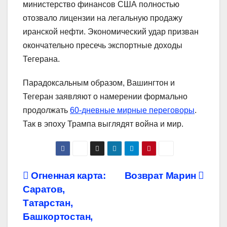
министерство финансов США полностью
отозвало лицензии на легальную продажу
иранской нефти. Экономический удар призван
окончательно пресечь экспортные доходы
Тегерана.
Парадоксальным образом, Вашингтон и
Тегеран заявляют о намерении формально
продолжать
60-дневные мирные переговоры
.
Так в эпоху Трампа выглядят война и мир.
Навигация
Огненная карта:
Возврат Марин
Саратов,
по
Татарстан,
записям
Башкортостан,