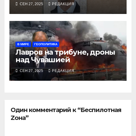
Москву экс-диктатора
СЕН 27, 2025
РЕДАКЦИЯ
В МИРЕ
ГЕОПОЛИТИКА
Лавров на трибуне, дроны
над Чувашией
СЕН 27, 2025
РЕДАКЦИЯ
Один комментарий к “Беспилотная
Zона”