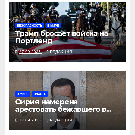
БЕЗОПАСНОСТЬ
В МИРЕ
Трамп бросает войска на
Портленд
27.09.2025
РЕДАКЦИЯ
В МИРЕ
ВЛАСТЬ
Сирия намерена
арестовать бежавшего в
Москву экс-диктатора
27.09.2025
РЕДАКЦИЯ