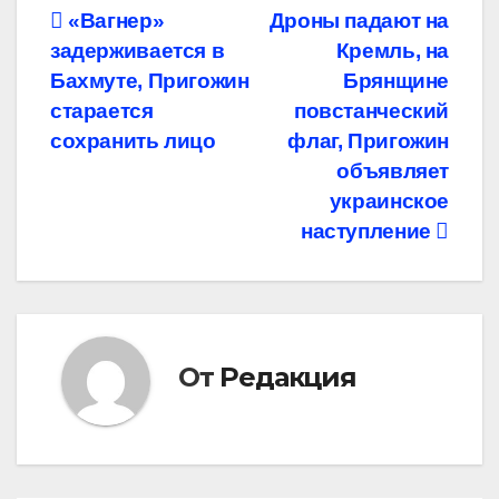
Навигация
«Вагнер»
Дроны падают на
задерживается в
Кремль, на
по
Бахмуте, Пригожин
Брянщине
записям
старается
повстанческий
сохранить лицо
флаг, Пригожин
объявляет
украинское
наступление
От
Редакция