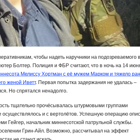
еративникам, чтобы надеть наручники на подозреваемого 
ютер Болтер. Полиция и ФБР считают, что в ночь на 14 июн
иннесота Мелиссу Хортман с её мужем Марком и тяжело ра
го женой Иветт
. Первая попытка задержания не удалась –
ся. Но спрятался ненадолго.
тность тщательно прочёсывалась штурмовыми группами
 осуществлялось и с вертолётов. Успешную операцию опи
ми Гейгер, начальник миннесотской патрульной службы.
поселении Грин-Айл. Возможно, рассчитывал на эффект
стах не станут искать.