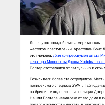
Двое суток понадобились американским оп
жестоком преступлении. Арестован Вэнс Л
этот человек
убил конгрессвумен штата М
сенатора Миннесоты Джона Хоффмана с е
Болтер отстрелялся от патрульных и скрыл
Розыск вели более ста сотрудников. Мес
полицейского спецназа SWAT. Наблюдение
на брифинге подполковник полиции Джере
Нашли Болтера невдалеке от его дома в 
парадоксальности – дескать, в знакомых ме