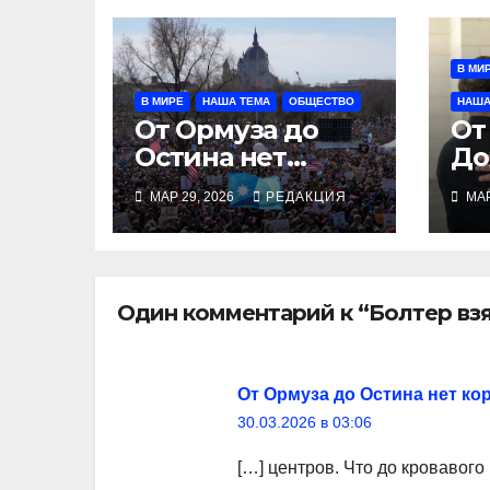
В МИ
В МИРЕ
НАША ТЕМА
ОБЩЕСТВО
НАША
От Ормуза до
От
Остина нет
До
королей
МАР 29, 2026
РЕДАКЦИЯ
МАР
Один комментарий к “Болтер вз
От Ормуза до Остина нет ко
30.03.2026 в 03:06
[…] центров. Что до кровавого 