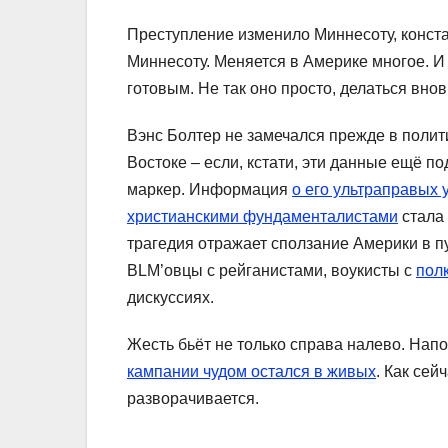
Преступление изменило Миннесоту, конста
Миннесоту. Меняется в Америке многое. И 
готовым. Не так оно просто, делаться внов
Вэнс Болтер не замечался прежде в полит
Востоке – если, кстати, эти данные ещё по
маркер. Информация
о его ультраправых 
христианскими фундаменталистами
стала 
трагедия отражает сползание Америки в п
BLM’овцы с рейганистами, воукисты с
пол
дискуссиях.
Жесть бьёт не только справа налево. Нап
кампании чудом остался в живых
. Как се
разворачивается.