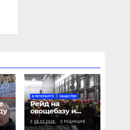
В ПЕТЕРБУРГЕ
ОБЩЕСТВО
е
Рейд на
ду
овощебазу и
ретейл —
Я
28.03.2026
РЕДАКЦИЯ
семьсот