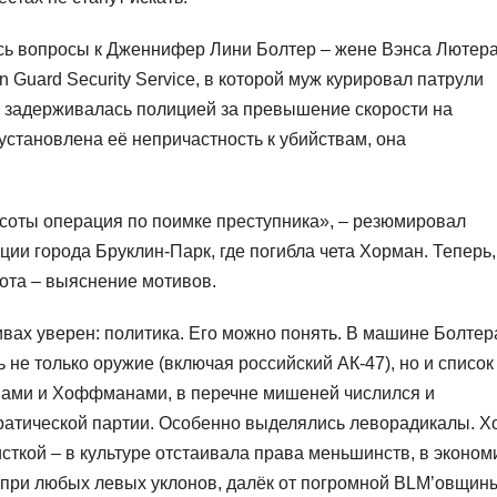
ись вопросы к Дженнифер Лини Болтер – жене Вэнса Лютера
 Guard Security Service, в которой муж курировал патрули
р задерживалась полицией за превышение скорости на
установлена её непричастность к убийствам, она
оты операция по поимке преступника», – резюмировал
ии города Бруклин-Парк, где погибла чета Хорман. Теперь,
бота – выяснение мотивов.
вах уверен: политика. Его можно понять. В машине Болтер
не только оружие (включая российский АК-47), но и список
нами и Хоффманами, в перечне мишеней числился и
кратической партии. Особенно выделялись леворадикалы. Х
ткой – в культуре отстаивала права меньшинств, в эконом
 при любых левых уклонов, далёк от погромной BLM’овщин