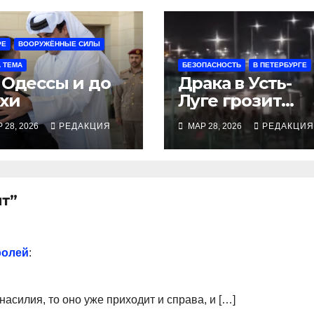
РЕ
ВООРУЖЁННЫЕ СИЛЫ
 ТЕМА
БЕЗОПАСНОСТЬ
В ПЕТЕРБУРГЕ
 Одессы и до
Драка в Усть-
хи
Луге грозит
международн
 28, 2026
РЕДАКЦИЯ
МАР 28, 2026
РЕДАКЦИЯ
и осложнения
ят”
ролей
:
насилия, то оно уже приходит и справа, и […]