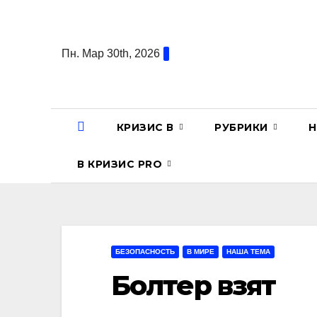
Перейти
к
содержанию
Пн. Мар 30th, 2026
КРИЗИС В
РУБРИКИ
Н
В КРИЗИС PRO
БЕЗОПАСНОСТЬ
В МИРЕ
НАША ТЕМА
Болтер взят