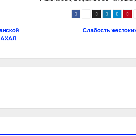
анской
Слабость жестоки
 ЦАХАЛ