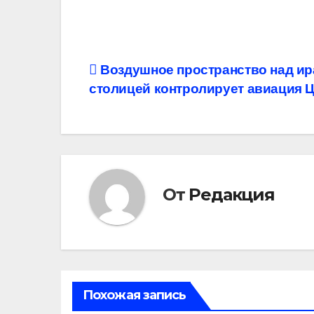
Навигация
Воздушное пространство над ир
столицей контролирует авиация
по
записям
От
Редакция
Похожая запись