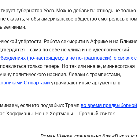
тирует губернатор Уолз. Можно добавить: отнюдь не только
не сказать, чтобы американское общество смотрелось к то
ь великими.
ической упёртости. Работа секьюрити в Африке и на Ближн
дтвердятся – сама по себе не улика и не идеологический
убеждениях (по-настоящему, а не по-трамповски), о связях с
появляться только теперь. Но так или иначе, миннесотская
учину политического насилия. Леваки с трампистами,
ковниками Стюартами
утрачивают иные аргументы в
оминаем, если кто подзабыл: Трамп
во время предвыборной
йчас Хоффманы. Но не Хортманы… Грозный свиток
Роман Шанга, специально для «В кризис.