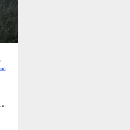
в
я
нил
сал