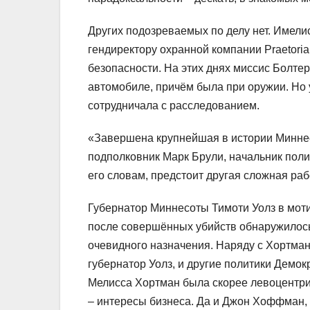
Других подозреваемых по делу нет. Имел
гендиректору охранной компании Praetorian
безопасности. На этих днях миссис Болте
автомобиле, причём была при оружии. Но 
сотрудничала с расследованием.
«Завершена крупнейшая в истории Миннес
подполковник Марк Брули, начальник полиц
его словам, предстоит другая сложная ра
Губернатор Миннесоты Тимоти Уолз в моти
после совершённых убийств обнаружилось 
очевидного назначения. Наряду с Хортма
губернатор Уолз, и другие политики Демо
Мелисса Хортман была скорее левоцентрис
– интересы бизнеса. Да и Джон Хоффман,