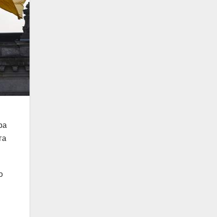
ра
га
о