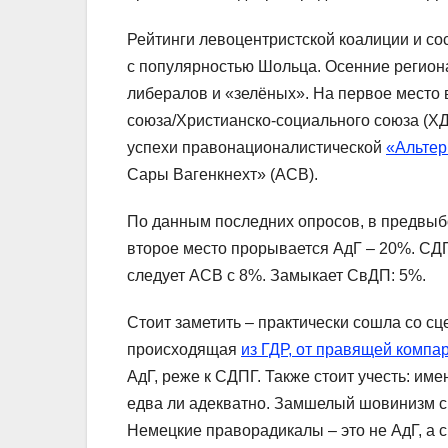
Рейтинги левоцентристской коалиции и с
с популярностью Шольца. Осенние регион
либералов и «зелёных». На первое место
союза/Христианско-социального союза (Х
успехи правонационалистической
«Альтер
Сары Вагенкнехт» (АСВ).
По данным последних опросов, в предвыб
второе место прорывается АдГ – 20%. СД
следует АСВ с 8%. Замыкает СвДП: 5%.
Стоит заметить – практически сошла со с
происходящая
из ГДР, от правящей компа
АдГ, реже к СДПГ. Также стоит учесть: им
едва ли адекватно. Замшелый шовинизм с 
Немецкие праворадикалы – это не АдГ, а 