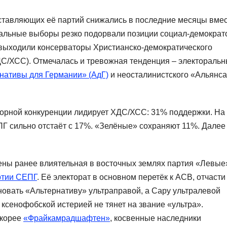
оставляющих её партий снижались в последние месяцы вме
альные выборы резко подорвали позиции социал-демократ
 выходили консерваторы Христианско-демократического
ДС/ХСС). Отмечалась и тревожная тенденция – электораль
нативы для Германии» (АдГ)
и неосталинистского «Альянса
орной конкуренции лидирует ХДС/ХСС: 31% поддержки. На
ПГ сильно отстаёт с 17%. «Зелёные» сохраняют 11%. Далее
цены ранее влиятельная в восточных землях партия «Левые
ртии СЕПГ
. Её электорат в основном перетёк к АСВ, отчасти
еновать «Альтернативу» ультраправой, а Сару ультралевой
ксенофобской истерией не тянет на звание «ультра».
скорее
«Фрайкамрадшафтен»
, косвенные наследники