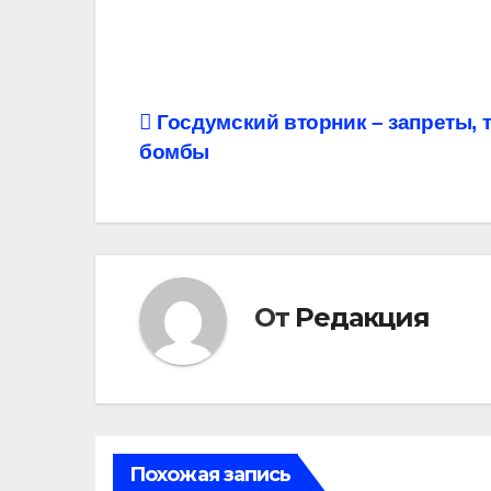
Навигация
Госдумский вторник – запреты, 
бомбы
по
записям
От
Редакция
Похожая запись