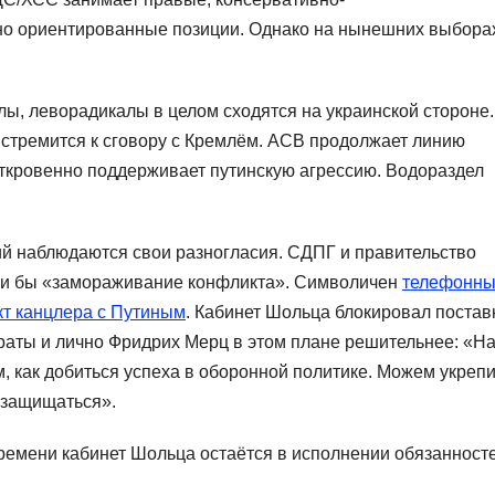
ьно ориентированные позиции. Однако на нынешних выбора
ы, леворадикалы в целом сходятся на украинской стороне.
стремится к сговору с Кремлём. АСВ продолжает линию
ткровенно поддерживает путинскую агрессию. Водораздел
ий наблюдаются свои разногласия. СДПГ и правительство
ли бы «замораживание конфликта». Символичен
телефонн
кт канцлера с Путиным
. Кабинет Шольца блокировал постав
краты и лично Фридрих Мерц в этом плане решительнее: «Н
, как добиться успеха в оборонной политике. Можем укрепи
 защищаться».
ремени кабинет Шольца остаётся в исполнении обязанносте