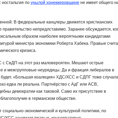
В: ностальгия по
унылой хонеккеровщине
не имеет общего ни
енной. В федеральные канцлеры движется христианских
 правительство непредлставимо. Заранее обсуждается, ко
доксальным образом наиболее вероятными кандидатами
фигурой министра экономики Роберта Хабека. Правые счит
ического кризиса.
 с СвДП на этот раз маловероятен. Мешают острые
е и межгрупповые неурядицы. Да и фракция либералов в
е будет. «Большая коалиция» ХДС/ХСС и СДПГ тоже случал
 раз едва ли реальна. Партнёрство с АдГ или АСВ,
дебны демократии как таковой. Само их присутствие в
еблагополучие в германском обществе.
г социально-экономической и культурной политики, по
С/ХСС занимает правые, консервативно-