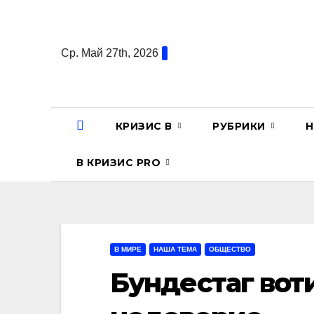
Перейти
к
содержанию
Ср. Май 27th, 2026
КРИЗИС В
РУБРИКИ
Н
В КРИЗИС PRO
В МИРЕ
НАША ТЕМА
ОБЩЕСТВО
Бундестаг во