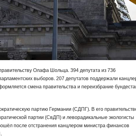
правительству Олафа Шольца. 394 депутата из 736
парламентских выборов. 207 депутатов поддержали канцле
формляется смена правительства и переизбрание бундеста
кратическую партию Германии (СДПГ). В его правительств
ратической партии (СвДП) и леворадикальные экологисты
зошёл после отстранения канцлером министра финансов
.