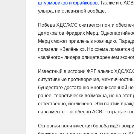
штурмовиков и фрайкоров
. Так же и с АС
ультра, ни с левизной вообще.
Победа ХДС/ХСС считается почти обеспеч
демократов Фридрих Мерц. Однопартийное
Мерц сможет привлечь в коалицию. Пара
полагали «Зелёных». Но схема ломается 
«зелёного» лидера олицетворением эконом
Известный в истории ФРГ альянс ХДС/ХСС
ситуативные противоречия, межличностны
бундестаге достаточно многочисленной н
ранее, теоретически возможна, но на этот
естественно, исключено. Эти партии враж
парламенте – особенно АСВ – отражает н
Основная политическая борьба идёт вокру
бюджетным и миграционным вопросам. ХД