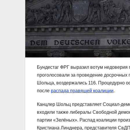
Бундестаг ФРГ выразил вотум недоверия 
проголосовали за проведение досрочных 
Шольца, воздержались 116. Процедурно о
после
распада правящей коалиции
.
Канцлер Шольц представляет Социал-демо
входили также либералы Свободной демок
партии «Зелёных». Распад коалиции прои
Кристиана Линднера, представителя СвДП