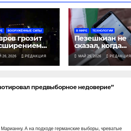
РЕ
ВООРУЖЁННЫЕ СИЛЫ
В МИРЕ
ТЕХНОЛОГИИ
вров грозит
Пезешкиан не
сширением
сказал, когда
овопролития,
включит
 26, 2026
РЕДАКЦИЯ
МАЙ 25, 2026
РЕДАКЦИ
био
обещанный
инимает к
интернет
едению
 вотировал предвыборное недоверие”
 Марианну. А на подходе германские выборы, чреватые