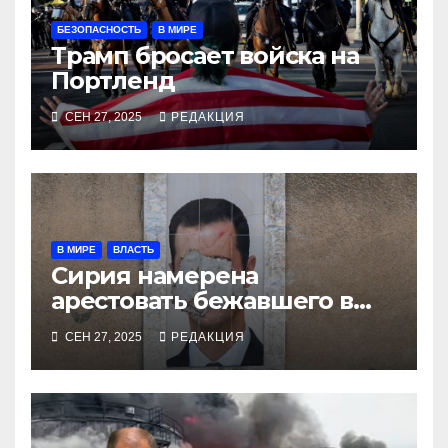
БЕЗОПАСНОСТЬ
В МИРЕ
Трамп бросает войска на
Портленд
СЕН 27, 2025
РЕДАКЦИЯ
В МИРЕ
ВЛАСТЬ
Сирия намерена
арестовать бежавшего в
Москву экс-диктатора
СЕН 27, 2025
РЕДАКЦИЯ