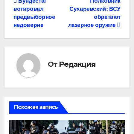
Навигация
Бундестаг
Полковник
вотировал
Сухаревский: ВСУ
по
предвыборное
обретают
записям
недоверие
лазерное оружие
От
Редакция
Похожая запись