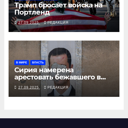
Трамп бросает войска на
Портленд
27.09.2025
РЕДАКЦИЯ
В МИРЕ
ВЛАСТЬ
Сирия намерена
арестовать бежавшего в
Москву экс-диктатора
27.09.2025
РЕДАКЦИЯ