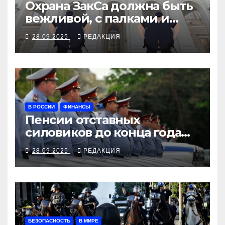
Охрана ЗакСа должна быть
вежливой, с палками и
наручниками
28.09.2025
РЕДАКЦИЯ
В РОССИИ
ФИНАНСЫ
Пенсии отставных
силовиков до конца года
повысятся вместе с
28.09.2025
РЕДАКЦИЯ
окладами действующих
БЕЗОПАСНОСТЬ
В МИРЕ