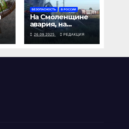
БЕЗОПАСНОСТЬ
В РОССИИ
я
На Смоленщине
авария, на
 от
Псковщине
Я
26.09.2025
РЕДАКЦИЯ
взрыв