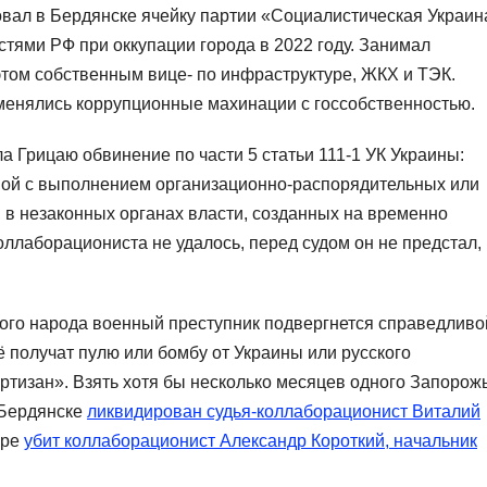
овал в Бердянске ячейку партии «Социалистическая Украин
тями РФ при оккупации города в 2022 году. Занимал
этом собственным вице- по инфраструктуре, ЖКХ и ТЭК.
енялись коррупционные махинации с госсобственностью.
а Грицаю обвинение по части 5 статьи 111-1 УК Украины:
ной с выполнением организационно-распорядительных или
 в незаконных органах власти, созданных на временно
ллаборациониста не удалось, перед судом он не предстал,
кого народа военный преступник подвергнется справедливо
ё получат пулю или бомбу от Украины или русского
тизан». Взять хотя бы несколько месяцев одного Запорожь
 Бердянске
ликвидирован судья-коллаборационист Виталий
аре
убит коллаборационист Александр Короткий, начальник