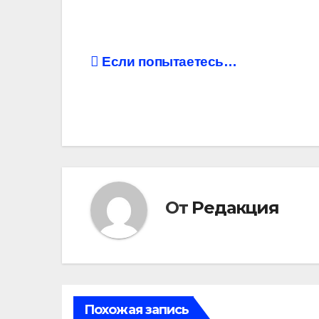
Навигация
Если попытаетесь…
по
записям
От
Редакция
Похожая запись