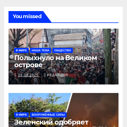
You missed
В МИРЕ
НАША ТЕМА
ОБЩЕСТВО
Полыхнуло на Великом
острове
26.09.2025
РЕДАКЦИЯ
В МИРЕ
ВООРУЖЁННЫЕ СИЛЫ
Зеленский одобряет