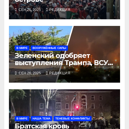
СЕН 26, 2025
РЕДАКЦИЯ
В МИРЕ
ВООРУЖЁННЫЕ СИЛЫ
Зеленский одобряет
выступления Трампа, ВСУ
закрыли Добропольский
СЕН 26, 2025
РЕДАКЦИЯ
рубеж
В МИРЕ
НАША ТЕМА
ТЕНЕВЫЕ КОНФЛИКТЫ
Братская кровь