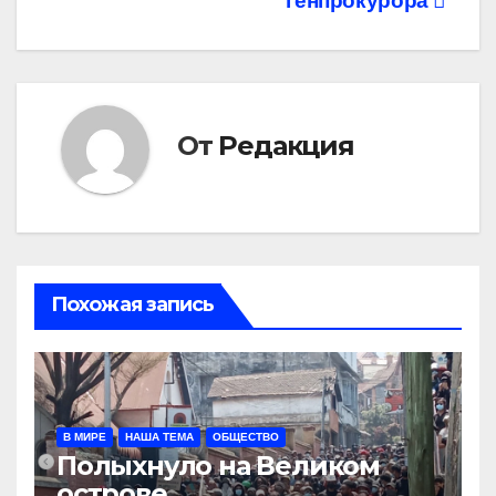
записям
генпрокурора
От
Редакция
Похожая запись
В МИРЕ
НАША ТЕМА
ОБЩЕСТВО
Полыхнуло на Великом
острове