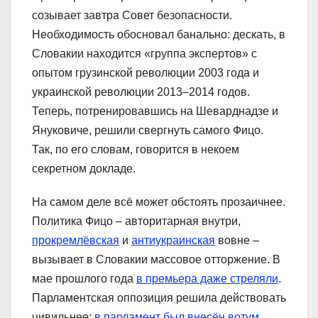
созывает завтра Совет безопасности.
Необходимость обосновал банально: дескать, в
Словакии находится «группа экспертов» с
опытом грузинской революции 2003 года и
украинской революции 2013–2014 годов.
Теперь, потренировавшись на Шеварднадзе и
Януковиче, решили свергнуть самого Фицо.
Так, по его словам, говорится в некоем
секретном докладе.
На самом деле всё может обстоять прозаичнее.
Политика Фицо – авторитарная внутри,
прокремлёвская
и
антиукраинская
вовне –
вызывает в Словакии массовое отторжение. В
мае прошлого года
в премьера даже стреляли
.
Парламентская оппозиция решила действовать
цивильнее:
в парламент был внесён вотум