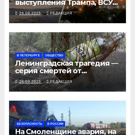
выступления Трампа, ВСУ
закрыли Добропольский
26.09.2025
РЕДАКЦИЯ
рубеж
В ПЕТЕРБУРГЕ
ОБЩЕСТВО
Ленинградская трагедия —
серия смертей от
алкосуррогата
26.09.2025
РЕДАКЦИЯ
БЕЗОПАСНОСТЬ
В РОССИИ
На Смоленщине авария, на