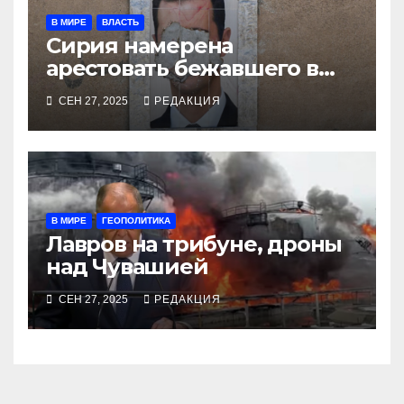
В МИРЕ
ВЛАСТЬ
Сирия намерена
арестовать бежавшего в
Москву экс-диктатора
СЕН 27, 2025
РЕДАКЦИЯ
В МИРЕ
ГЕОПОЛИТИКА
Лавров на трибуне, дроны
над Чувашией
СЕН 27, 2025
РЕДАКЦИЯ