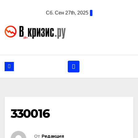
Перейти
Сб. Сен 27th, 2025
к
содержанию
330016
От
Редакция