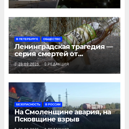
рубеж
В ПЕТЕРБУРГЕ
ОБЩЕСТВО
Ленинградская трагедия —
серия смертей от
алкосуррогата
26.09.2025
РЕДАКЦИЯ
БЕЗОПАСНОСТЬ
В РОССИИ
На Смоленщине авария, на
Псковщине взрыв