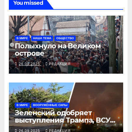
You missed
В МИРЕ
НАША ТЕМА
ОБЩЕСТВО
Полыхнуло на Великом
острове
26.09.2025
РЕДАКЦИЯ
В МИРЕ
ВООРУЖЁННЫЕ СИЛЫ
Зеленский одобряет
выступления Трампа, ВСУ
закрыли Добропольский
26.09.2025
РЕДАКЦИЯ