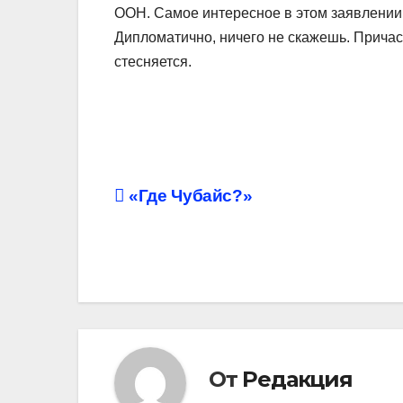
ООН. Самое интересное в этом заявлении
Дипломатично, ничего не скажешь. Причас
стесняется.
Навигация
«Где Чубайс?»
по
записям
От
Редакция