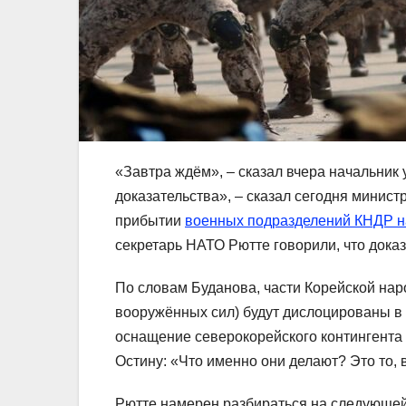
«Завтра ждём», – сказал вчера начальник
доказательства», – сказал сегодня минист
прибытии
военных подразделений КНДР н
секретарь НАТО Рютте говорили, что доказа
По словам Буданова, части Корейской на
вооружённых сил) будут дислоцированы в 
оснащение северокорейского контингента 
Остину: «Что именно они делают? Это то, 
Рютте намерен разбираться на следующей