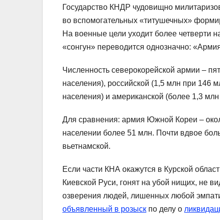
Государство КНДР чудовищно милитаризов
во вспомогательных «титушечных» формиро
На военные цели уходит более четверти н
«сонгун» переводится однозначно: «Армия
Численность северокорейской армии – пята
населения), российской (1,5 млн при 146 
населения) и американской (более 1,3 млн
Для сравнения: армия Южной Кореи – око
населении более 51 млн. Почти вдвое бол
вьетнамской.
Если части КНА окажутся в Курской области
Киевской Руси, гонят на убой нищих, не в
озверения людей, лишенных любой эмпати
объявленный в розыск
по делу о
ликвидац