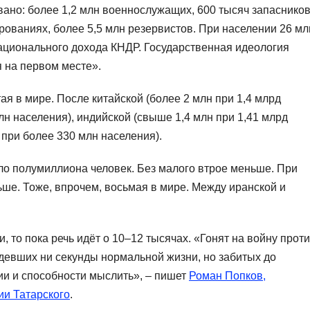
ано: более 1,2 млн военнослужащих, 600 тысяч запаснико
ваниях, более 5,5 млн резервистов. При населении 26 мл
ационального дохода КНДР. Государственная идеология
 на первом месте».
я в мире. После китайской (более 2 млн при 1,4 млрд
млн населения), индийской (свыше 1,4 млн при 1,41 млрд
 при более 330 млн населения).
ло полумиллиона человек. Без малого втрое меньше. При
ьше. Тоже, впрочем, восьмая в мире. Между иранской и
, то пока речь идёт о 10–12 тысячах. «Гонят на войну прот
идевших ни секунды нормальной жизни, но забитых до
и и способности мыслить», – пишет
Роман Попков,
ии Татарского
.