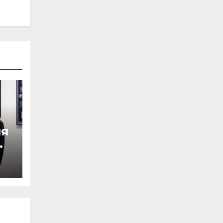
ия
ют