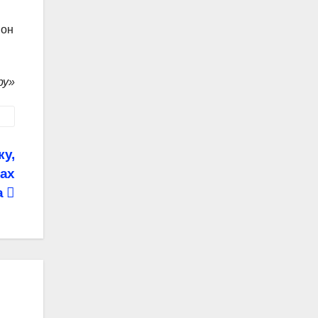
 он
ру»
ку,
ках
а