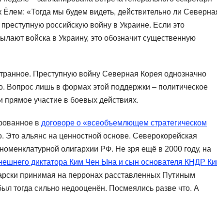
Ёлем: «Тогда мы будем видеть, действительно ли Северна
преступную российскую войну в Украине. Если это
сылают войска в Украину, это обозначит существенную
странное. Преступную войну Северная Корея однозначно
о. Вопрос лишь в формах этой поддержки – политическое
 прямое участие в боевых действиях.
рованное в
договоре о «всеобъемлющем стратегическом
но. Это альянс на ценностной основе. Северокорейская
номенклатурной олигархии РФ. Не зря ещё в 2000 году, на
нешнего диктатора Ким Чен Ына и сын основателя КНДР К
барски принимая на перронах расставленных Путиным
ыл тогда сильно недооценён. Посмеялись разве что. А