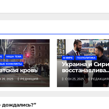
РЕ
НАША ТЕМА
В МИРЕ
ГЕОПОЛИТИКА
Украина и Сир
ВЫЕ КОНФЛИКТЫ
атская кровь
восстанавлива
отношения и
 26, 2025
РЕДАКЦИЯ
СЕН 25, 2025
РЕДАКЦИЯ
совместно
противостоят
угрозам
– дождались?”