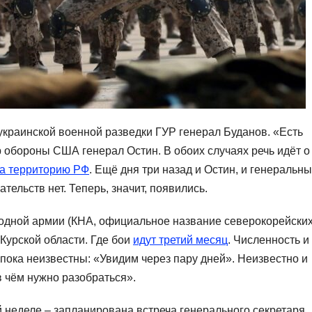
 украинской военной разведки ГУР генерал Буданов. «Есть
р обороны США генерал Остин. В обоих случаях речь идёт о
а территорию РФ
. Ещё дня три назад и Остин, и генеральн
тельств нет. Теперь, значит, появились.
родной армии (КНА, официальное название северокорейски
Курской области. Где бои
идут третий месяц
. Численность и
пока неизвестны: «Увидим через пару дней». Неизвестно и
в чём нужно разобраться».
 неделе – запланирована встреча генерального секретаря