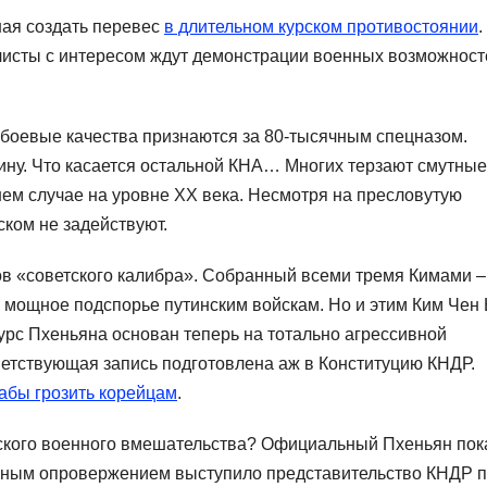
ая создать перевес
в длительном курском противостоянии
.
листы с интересом ждут демонстрации военных возможност
боевые качества признаются за 80-тысячным спецназом.
ину. Что касается остальной КНА… Многих терзают смутные
ем случае на уровне XX века. Несмотря на пресловутую
ском не задействуют.
в «советского калибра». Собранный всеми тремя Кимами –
о мощное подспорье путинским войскам. Но и этим Ким Чен
курс Пхеньяна основан теперь на тотально агрессивной
ветствующая запись подготовлена аж в Конституцию КНДР.
абы грозить корейцам
.
йского военного вмешательства? Официальный Пхеньян пок
ённым опровержением выступило представительство КНДР 