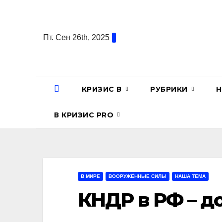
Перейти
к
содержанию
Пт. Сен 26th, 2025
КРИЗИС В
РУБРИКИ
Н
В КРИЗИС PRO
В МИРЕ
ВООРУЖЁННЫЕ СИЛЫ
НАША ТЕМА
КНДР в РФ – д