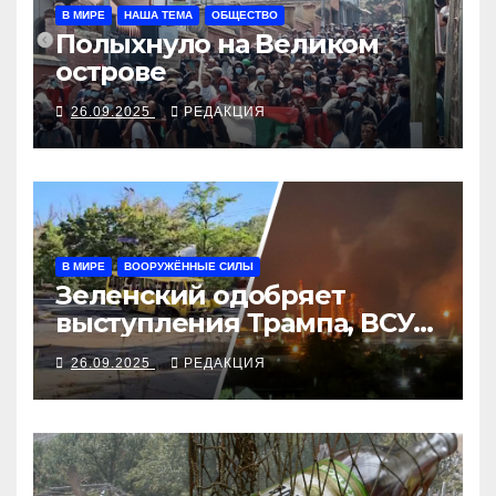
В МИРЕ
НАША ТЕМА
ОБЩЕСТВО
Полыхнуло на Великом
острове
26.09.2025
РЕДАКЦИЯ
В МИРЕ
ВООРУЖЁННЫЕ СИЛЫ
Зеленский одобряет
выступления Трампа, ВСУ
закрыли Добропольский
26.09.2025
РЕДАКЦИЯ
рубеж