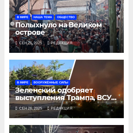
В МИРЕ
НАША ТЕМА
ОБЩЕСТВО
Полыхнуло на Великом
острове
СЕН 26, 2025
РЕДАКЦИЯ
В МИРЕ
ВООРУЖЁННЫЕ СИЛЫ
Зеленский одобряет
выступления Трампа, ВСУ
закрыли Добропольский
СЕН 26, 2025
РЕДАКЦИЯ
рубеж