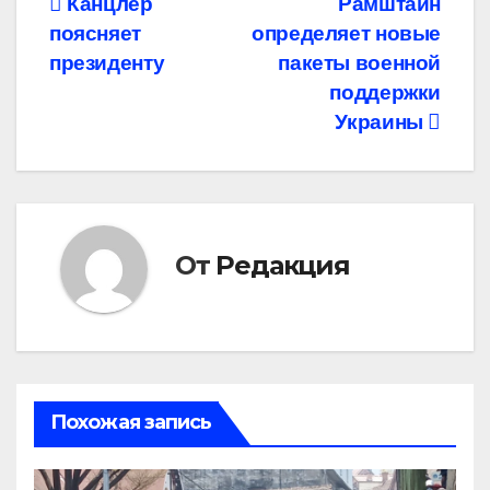
Навигация
Канцлер
Рамштайн
поясняет
определяет новые
по
президенту
пакеты военной
записям
поддержки
Украины
От
Редакция
Похожая запись