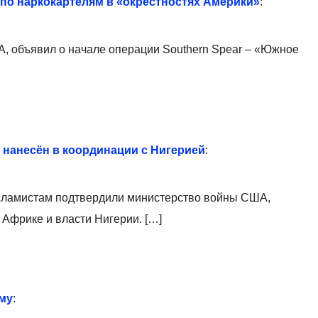
по наркокартелям в «окрестностях Америки»
:
А, объявил о начале операции Southern Spear – «Южное
 нанесён в координации с Нигерией
:
сламистам подтвердили министерство войны США,
Африке и власти Нигерии. […]
му
: