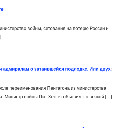
те
:
инистерство войны, сетования на потерю России и
]
и адмиралам о затаившейся подлодке. Или двух
:
осле переименования Пентагона из министерства
. Министр войны Пит Хегсет объявил: со всякой […]