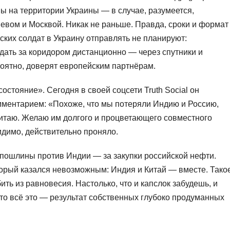
 на территории Украины — в случае, разумеется,
евом и Москвой. Никак не раньше. Правда, сроки и формат
ских солдат в Украину отправлять не планируют:
юдать за коридором дистанционно — через спутники и
оятно, доверят европейским партнёрам.
остояние». Сегодня в своей соцсети Truth Social он
мментарием: «Похоже, что мы потеряли Индию и Россию,
Китаю. Желаю им долгого и процветающего совместного
Видимо, действительно проняло.
пошлины против Индии — за закупки российской нефти.
оторый казался невозможным: Индия и Китай — вместе. Тако
ть из равновесия. Настолько, что и капслок забудешь, и
что всё это — результат собственных глубоко продуманных