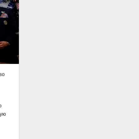
во
о
вую