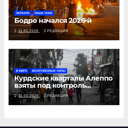
ЗЕРКАЛО
НАША ТЕМА
Бодро начался 2026-й
11.01.2026
РЕДАКЦИЯ
В МИРЕ
ВООРУЖЁННЫЕ СИЛЫ
Курдские кварталы Алеппо
взяты под контроль
правительством аш-Шараа
11.01.2026
РЕДАКЦИЯ