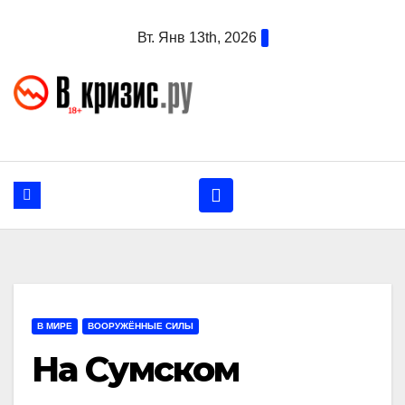
Перейти
Вт. Янв 13th, 2026
к
содержанию
В МИРЕ
ВООРУЖЁННЫЕ СИЛЫ
На Сумском