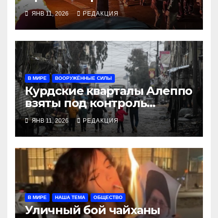
ЯНВ 11, 2026
РЕДАКЦИЯ
В МИРЕ
ВООРУЖЁННЫЕ СИЛЫ
Курдские кварталы Алеппо
взяты под контроль
правительством аш-Шараа
ЯНВ 11, 2026
РЕДАКЦИЯ
В МИРЕ
НАША ТЕМА
ОБЩЕСТВО
Уличный бой чайханы