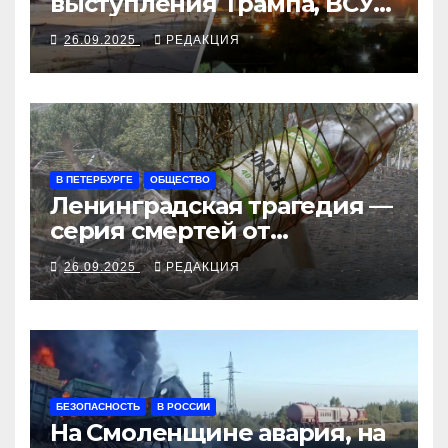
выступления Трампа, ВСУ
закрыли Добропольский
26.09.2025
РЕДАКЦИЯ
рубеж
В ПЕТЕРБУРГЕ
ОБЩЕСТВО
Ленинградская трагедия —
серия смертей от
алкосуррогата
26.09.2025
РЕДАКЦИЯ
БЕЗОПАСНОСТЬ
В РОССИИ
На Смоленщине авария, на