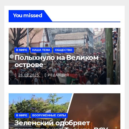
You missed
В МИРЕ
НАША ТЕМА
ОБЩЕСТВО
Полыхнуло на Великом
острове
26.09.2025
РЕДАКЦИЯ
В МИРЕ
ВООРУЖЁННЫЕ СИЛЫ
Зеленский одобряет