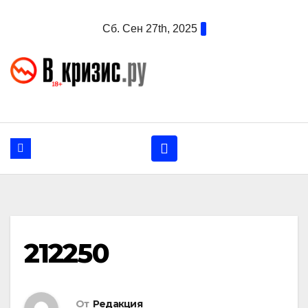
Перейти
Сб. Сен 27th, 2025
к
содержанию
212250
От
Редакция