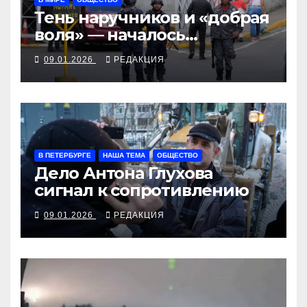
Тень наручников и «добрая
воля» — началось
освобождение
09.01.2026
РЕДАКЦИЯ
венесуэльских политзеков
В ПЕТЕРБУРГЕ
НАША ТЕМА
ОБЩЕСТВО
Дело Антона Глухова
сигнал к сопротивлению
09.01.2026
РЕДАКЦИЯ