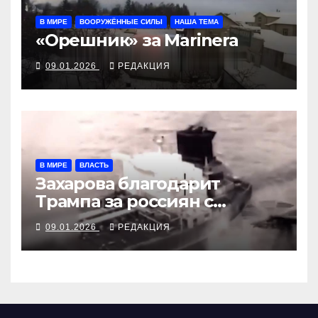
В МИРЕ
ВООРУЖЁННЫЕ СИЛЫ
НАША ТЕМА
«Орешник» за Marinera
09.01.2026
РЕДАКЦИЯ
В МИРЕ
ВЛАСТЬ
Захарова благодарит
Трампа за россиян с
Marinera
09.01.2026
РЕДАКЦИЯ