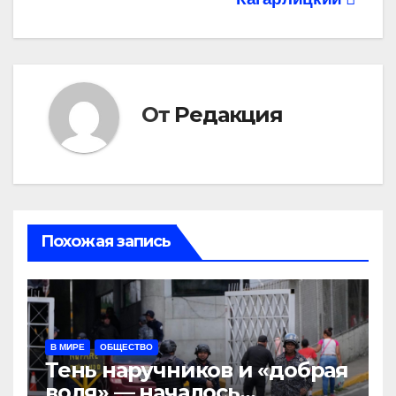
От
Редакция
Похожая запись
В МИРЕ
ОБЩЕСТВО
Тень наручников и «добрая
воля» — началось