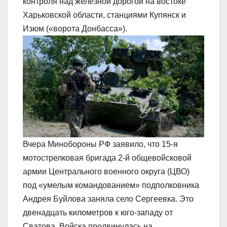
контроля над железной дорогой на востоке
Харьковской области, станциями Купянск и
Изюм («ворота Донбасса»).
Вчера Минобороны РФ заявило, что 15-я
мотострелковая бригада 2-й общевойсковой
армии Центрального военного округа (ЦВО)
под «умелым командованием» подполковника
Андрея Буйлова заняла село Сергеевка. Это
двенадцать километров к юго-западу от
Сватова. Войска продвинулась на