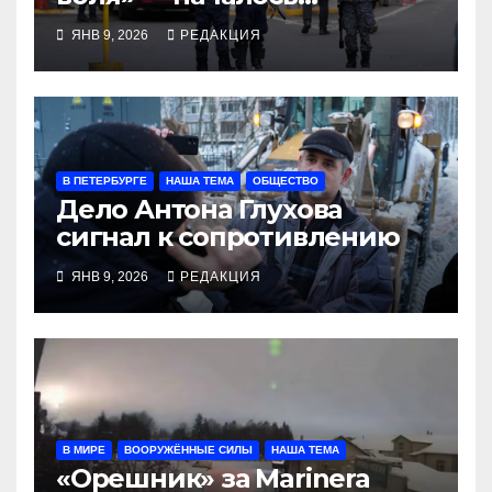
освобождение
ЯНВ 9, 2026
РЕДАКЦИЯ
венесуэльских политзеков
В ПЕТЕРБУРГЕ
НАША ТЕМА
ОБЩЕСТВО
Дело Антона Глухова
сигнал к сопротивлению
ЯНВ 9, 2026
РЕДАКЦИЯ
В МИРЕ
ВООРУЖЁННЫЕ СИЛЫ
НАША ТЕМА
«Орешник» за Marinera