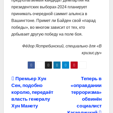
предполагаемый кандидат Демпартии на
президентских выборах-2024 планирует
принимать очередной саммит альянса в
Вашингтоне. Примет ли Байден свой «парад
победы», во многом зависит от тех, кто
добывает другую победу на поле боя.
Фёдор Ястребинский, специально для «В
кризис.ру»
Навигация
Премьер Хун
Теперь в
Сен, подобно
«оправдании
по
королю, передаёт
терроризма»
записям
власть генералу
обвинён
Хун Манету
социалист
Кагарлицкий