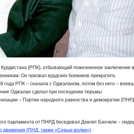
 Курдистана (РПК), отбывающий пожизненное заключение 
ронникам. Он призвал курдских боевиков прекратить
8 года РПК – сначала с Оджаланом, потом без него – воева
ление Оджалан сделал при посещении тюрьмы
низации – Партии народного равенства и демократии (ПНРД
ого парламента от ПНРД беседовал Девлет Бахчели – лиде
о движения (ПНД, также «Серые волки»)
.