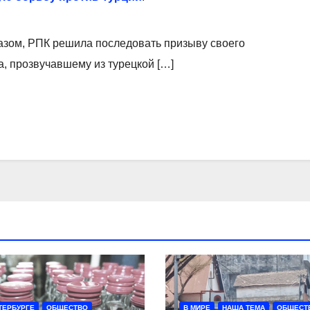
бразом, РПК решила последовать призыву своего
, прозвучавшему из турецкой […]
ТЕРБУРГЕ
ОБЩЕСТВО
В МИРЕ
НАША ТЕМА
ОБЩЕСТ