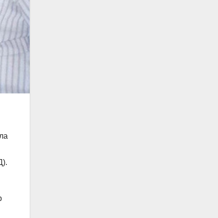
в
ла
).
р