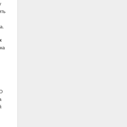
у
ить
а.
к
 на
ТО
а
й