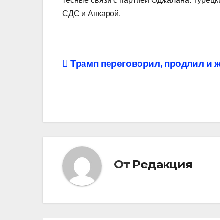
тесные связи с партией Оджалана. Турец
СДС и Анкарой.
Навигация
Трамп переговорил, продлил и 
по
записям
От
Редакция