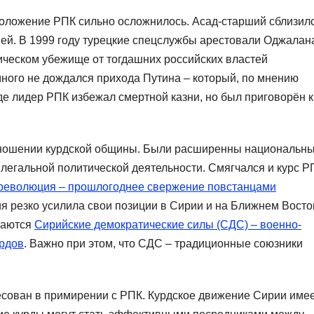
положение РПК сильно осложнилось. Асад-старший сблизил
ей. В 1999 году турецкие спецслужбы арестовали Оджалан
ическом убежище от тогдашних российских властей
много не дождался прихода Путина – который, по мнению
де лидер РПК избежал смертной казни, но был приговорён к
отношении курдской общины. Были расширенны национальн
 легальной политической деятельности. Смягчался и курс Р
революция – прошлогоднее свержение повстанцами
ия резко усилила свои позиции в Сирии и на Ближнем Восто
таются
Сирийские демократические силы (СДС) – военно-
урдов
. Важно при этом, что СДС – традиционные союзники
есован в примирении с РПК. Курдское движение Сирии име