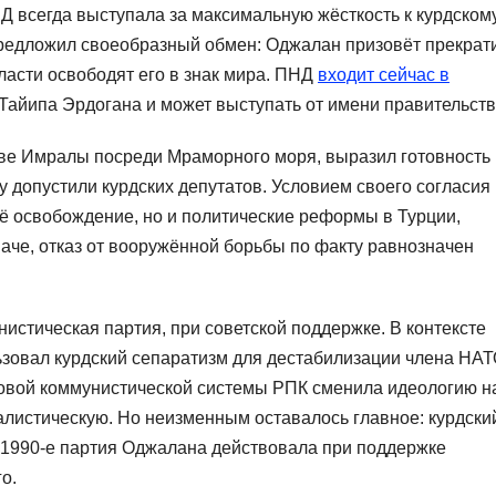
 всегда выступала за максимальную жёсткость к курдском
предложил своеобразный обмен: Оджалан призовёт прекрат
власти освободят его в знак мира. ПНД
входит сейчас в
айипа Эрдогана и может выступать от имени правительств
ве Имралы посреди Мраморного моря, выразил готовность 
 допустили курдских депутатов. Условием своего согласия
ё освобождение, но и политические реформы в Турции,
аче, отказ от вооружённой борьбы по факту равнозначен
истическая партия, при советской поддержке. В контексте
зовал курдский сепаратизм для дестабилизации члена НА
овой коммунистической системы РПК сменила идеологию н
листическую. Но неизменным оставалось главное: курдски
 1990-е партия Оджалана действовала при поддержке
о.