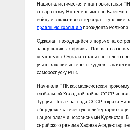
Националистическая и пантюркистская ПНД
сепаратизму. Но теперь именно Бахчели 
войну и откажется от террора – турецкие 
правящую коалицию
президента Реджепа Т
Оджалан, находящийся в тюрьме на остро
завершению конфликта. После этого к нему
компромисс Оджалан ставит не только сво
учитывающие интересы курдов. Так или ин
самороспуску РПК.
Начинала РПК как марксистская прокоммун
глобальной Холодной войны СССР исполь
Турции. После распада СССР и краха мир
общедемократическую и либертарно-социа
национализм и независимый Курдистан. В
сирийского режима Хафеза Асада-старшег