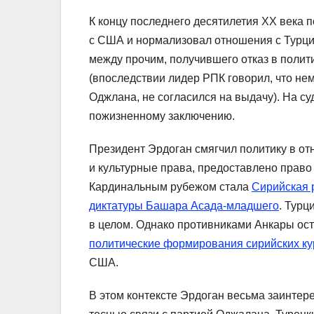
К концу последнего десятилетия XX века 
с США и нормализовал отношения с Турци
между прочим, получившего отказ в полит
(впоследствии лидер РПК говорил, что не
Оджлана, не согласился на выдачу). На су
пожизненному заключению.
Президент Эрдоган смягчил политику в 
и культурные права, предоставлено право
Кардинальным рубежом стала
Сирийская 
диктатуры Башара Асада-младшего
. Турц
в целом. Однако противниками Анкары ос
политические формирования сирийских к
США.
В этом контексте Эрдоган весьма заинтер