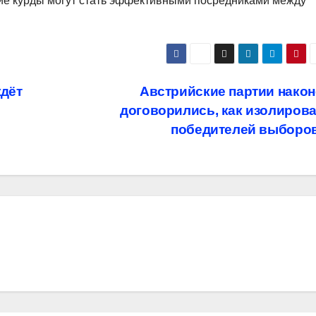
кие курды могут стать эффективными посредниками между
ждёт
Австрийские партии нако
договорились, как изолиров
победителей выборо