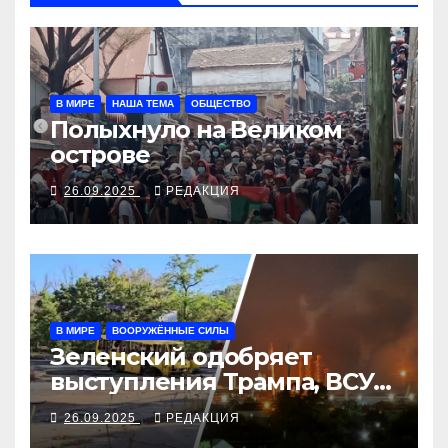
В МИРЕ
НАША ТЕМА
ОБЩЕСТВО
Полыхнуло на Великом
острове
26.09.2025
РЕДАКЦИЯ
В МИРЕ
ВООРУЖЁННЫЕ СИЛЫ
Зеленский одобряет
выступления Трампа, ВСУ
закрыли Добропольский
26.09.2025
РЕДАКЦИЯ
рубеж