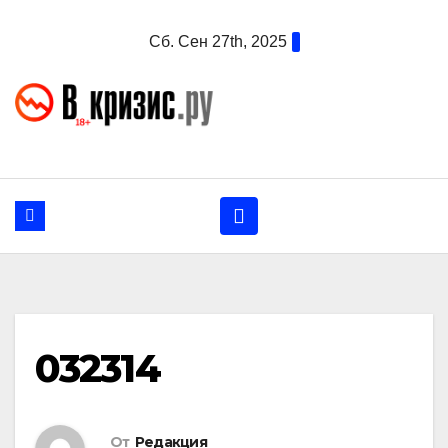
Перейти
Сб. Сен 27th, 2025
к
содержанию
032314
От
Редакция