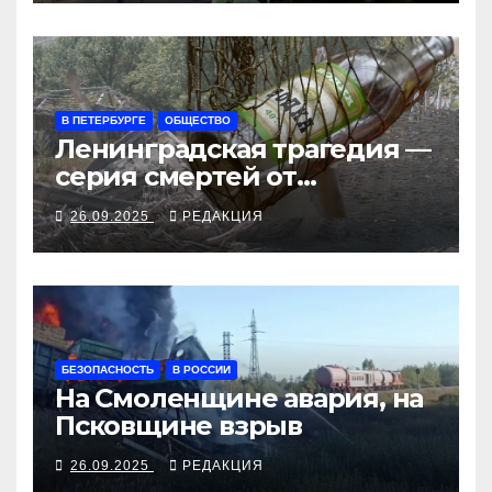
В ПЕТЕРБУРГЕ
ОБЩЕСТВО
Ленинградская трагедия —
серия смертей от
алкосуррогата
26.09.2025
РЕДАКЦИЯ
БЕЗОПАСНОСТЬ
В РОССИИ
На Смоленщине авария, на
Псковщине взрыв
26.09.2025
РЕДАКЦИЯ