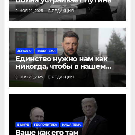
НОЯ 21, 2025
РЕДАКЦИЯ
ЗЕРКАЛО
НАША ТЕМА
Единство нужно нам как
никогда, чтобы в нашем
доме был достойный мир.
НОЯ 21, 2025
РЕДАКЦИЯ
Обращение к нации
президента Украины
Владимира Зеленского
В МИРЕ
ГЕОПОЛИТИКА
НАША ТЕМА
Ваше как его там