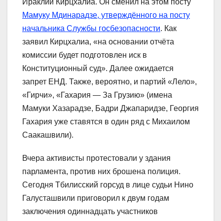
Ираклий Кирцхалиа. Он сменил на этом посту
Мамуку Мдинарадзе, утверждённого на посту
начальника Службы госбезопасности
. Как
заявил Кирцхалиа, «на основании отчёта
комиссии будет подготовлен иск в
Конституционный суд». Далее ожидается
запрет ЕНД. Также, вероятно, и партий «Лело»,
«Гирчи», «Гахария — За Грузию» (имена
Мамуки Хазарадзе, Бадри Джапаридзе, Георгия
Гахария уже ставятся в один ряд с Михаилом
Саакашвили).
Вчера активисты протестовали у здания
парламента, против них брошена полиция.
Сегодня Тбилисский горсуд в лице судьи Нино
Галусташвили приговорил к двум годам
заключения одиннадцать участников