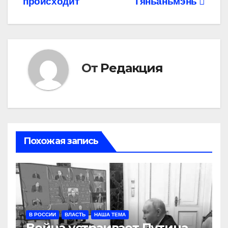
происходит
Тяньаньмэнь
по
записям
От
Редакция
Похожая запись
В РОССИИ
ВЛАСТЬ
НАША ТЕМА
Война устраивает Путина