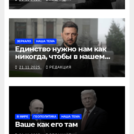
ЗЕРКАЛО
НАША ТЕМА
Единство нужно нам как
никогда, чтобы в нашем
доме был достойный мир.
21.11.2025
РЕДАКЦИЯ
Обращение к нации
президента Украины
Владимира Зеленского
В МИРЕ
ГЕОПОЛИТИКА
НАША ТЕМА
Ваше как его там