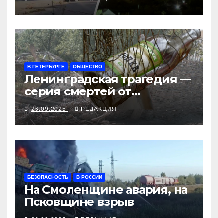
рубеж
В ПЕТЕРБУРГЕ
ОБЩЕСТВО
Ленинградская трагедия —
серия смертей от
алкосуррогата
26.09.2025
РЕДАКЦИЯ
БЕЗОПАСНОСТЬ
В РОССИИ
На Смоленщине авария, на
Псковщине взрыв