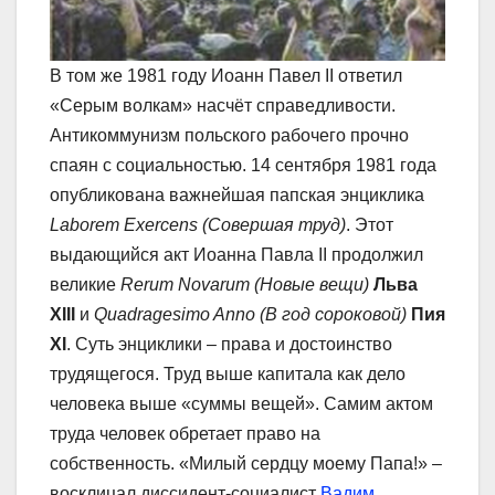
В том же 1981 году Иоанн Павел II ответил
«Серым волкам» насчёт справедливости.
Антикоммунизм польского рабочего прочно
спаян с социальностью. 14 сентября 1981 года
опубликована важнейшая папская энциклика
Laborem Exercens (Совершая труд)
. Этот
выдающийся акт Иоанна Павла II продолжил
великие
Rerum Novarum (Новые вещи)
Льва
XIII
и
Quadragesimo Anno (В год сороковой)
Пия
XI
. Суть энциклики – права и достоинство
трудящегося. Труд выше капитала как дело
человека выше «суммы вещей». Самим актом
труда человек обретает право на
собственность. «Милый сердцу моему Папа!» –
восклицал диссидент-социалист
Вадим