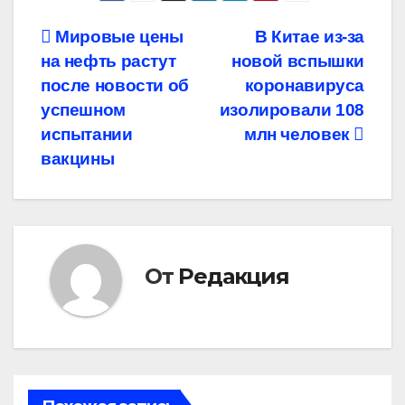
Навигация
Мировые цены
В Китае из-за
на нефть растут
новой вспышки
по
после новости об
коронавируса
записям
успешном
изолировали 108
испытании
млн человек
вакцины
От
Редакция