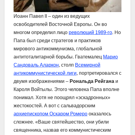
Иоанн Павел II – один из ведущих
освободителей Восточной Европы. Он во
многом определил лицо
революций 1989-го
. Но
Папа был среди стратегов и практиков
мирового антикоммунизма, глобальной
антитоталитарной борьбы. Гватемалец
Марио
Сандоваль Аларкон
, столп
Всемирной
антикоммунистической лиги
, портретировался с
двумя изображениями –
Рональда Рейгана
и
Кароля Войтылы. Этого человека Папа вполне
понимал. Хотя не поощрял «эскадронных»
жестокостей. А вот с сальвадорским
архиепископом Оскаром Ромеро
оказалось
сложнее. «Ваше святейшество, они убили
священника, назвав его коммунистическим