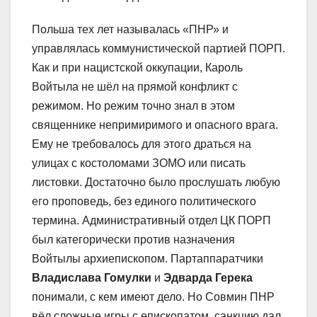
Польша тех лет называлась «ПНР» и
управлялась коммунистической партией ПОРП.
Как и при нацистской оккупации, Кароль
Войтыла не шёл на прямой конфликт с
режимом. Но режим точно знал в этом
священнике непримиримого и опасного врага.
Ему не требовалось для этого драться на
улицах с костоломами ЗОМО или писать
листовки. Достаточно было прослушать любую
его проповедь, без единого политического
термина. Административный отдел ЦК ПОРП
был категорически против назначения
Войтылы архиепископом. Партаппаратчики
Владислава Гомулки
и
Эдварда Герека
понимали, с кем имеют дело. Но Совмин ПНР
вёл сложные игры с епископатом, санкцию дал