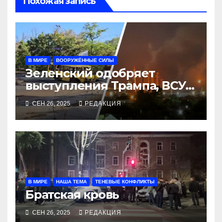
Похожая запись
В МИРЕ
ВООРУЖЁННЫЕ СИЛЫ
Зеленский одобряет
выступления Трампа, ВСУ
закрыли Добропольский
СЕН 26, 2025
РЕДАКЦИЯ
рубеж
В МИРЕ
НАША ТЕМА
ТЕНЕВЫЕ КОНФЛИКТЫ
Братская кровь
СЕН 26, 2025
РЕДАКЦИЯ