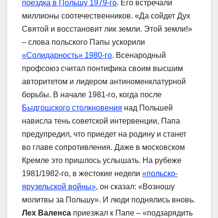
поездка в Польшу 1979-го
. Его встречали
миллионы соотечественников. «Да сойдет Дух
Святой и восстановит лик земли. Этой земли!»
– слова польского Папы ускорили
«Солидарность» 1980-го
. Всенародный
профсоюз считал понтифика своим высшим
авторитетом и лидером антиноменклатурной
борьбы. В начале 1981-го, когда после
Быдгощского столкновения
над Польшей
нависла тень советской интервенции, Папа
предупредил, что приедет на родину и станет
во главе сопротивления. Даже в московском
Кремле это пришлось услышать. На рубеже
1981/1982-го, в жестокие недели
«польско-
ярузельской войны»
, он сказал: «Возношу
молитвы за Польшу». И люди поднялись вновь.
Лех Валенса
приезжал к Папе – «подзарядить