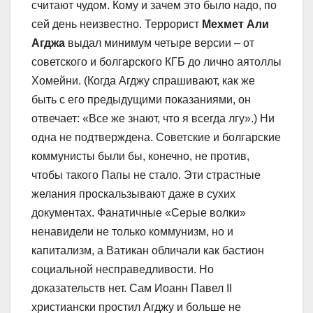
считают чудом. Кому и зачем это было надо, по
сей день неизвестно. Террорист
Мехмет Али
Агджа
выдал минимум четыре версии – от
советского и болгарского КГБ до лично аятоллы
Хомейни. (Когда Агджу спрашивают, как же
быть с его предыдущими показаниями, он
отвечает: «Все же знают, что я всегда лгу».) Ни
одна не подтверждена. Советские и болгарские
коммунисты были бы, конечно, не против,
чтобы такого Папы не стало. Эти страстные
желания проскальзывают даже в сухих
документах. Фанатичные «Серые волки»
ненавидели не только коммунизм, но и
капитализм, а Ватикан обличали как бастион
социальной несправедливости. Но
доказательств нет. Сам Иоанн Павел II
христиански простил Агджу и больше не