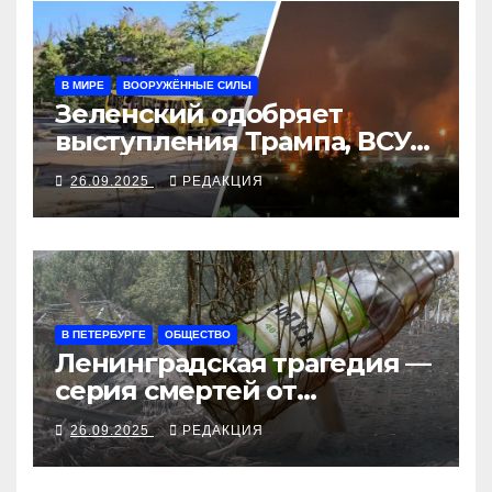
В МИРЕ
ВООРУЖЁННЫЕ СИЛЫ
Зеленский одобряет
выступления Трампа, ВСУ
закрыли Добропольский
26.09.2025
РЕДАКЦИЯ
рубеж
В ПЕТЕРБУРГЕ
ОБЩЕСТВО
Ленинградская трагедия —
серия смертей от
алкосуррогата
26.09.2025
РЕДАКЦИЯ