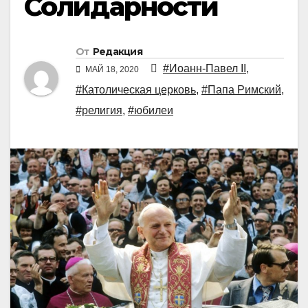
Солидарности
От
Редакция
#Иоанн-Павел II
,
МАЙ 18, 2020
#Католическая церковь
,
#Папа Римский
,
#религия
,
#юбилеи