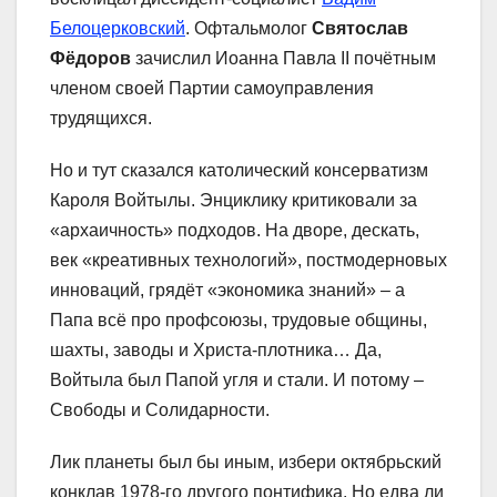
Белоцерковский
. Офтальмолог
Святослав
Фёдоров
зачислил Иоанна Павла II почётным
членом своей Партии самоуправления
трудящихся.
Но и тут сказался католический консерватизм
Кароля Войтылы. Энциклику критиковали за
«архаичность» подходов. На дворе, дескать,
век «креативных технологий», постмодерновых
инноваций, грядёт «экономика знаний» – а
Папа всё про профсоюзы, трудовые общины,
шахты, заводы и Христа-плотника… Да,
Войтыла был Папой угля и стали. И потому –
Свободы и Солидарности.
Лик планеты был бы иным, избери октябрьский
конклав 1978-го другого понтифика. Но едва ли