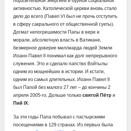
поразительной энергией и бурной социальной
активностью. Католической церкви вновь стало
дело до всего (Павел VI был не прочь отступить
в сферу сакрального от общественной суеты).
Догмат непогрешимости Папы в вере и
морали, абсолютную власть в Ватикане,
безмерное доверие миллиарда людей Земли
Иоанн Павел II понимал как долг непрерывного
служения. Это и сделало папство Войтылы
одним из мощнейших в истории. И кстати,
одним из самых длительных. Иоанн Павел II
был Папой без малого 27 лет – до кончины 2
апреля 2005-го. Дольше только
святой Пётр
и
Пий IX
.
За эти годы Папа побывал с пастырскими
посещениями в 129 странах. Из первых была