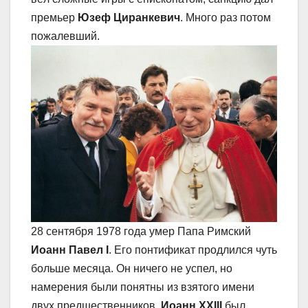
премьер
Юзеф Циранкевич
. Много раз потом
пожалевший.
28 сентября 1978 года умер Папа Римский
Иоанн Павел
I
. Его понтификат продлился чуть
больше месяца. Он ничего не успел, но
намерения были понятны из взятого имени
двух предшественников.
Иоанн
XXIII
был