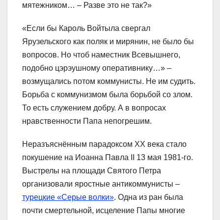
мятежником… – Разве это не так?»
«Если бы Кароль Войтыла свергал
Ярузельского как поляк и мирянин, не было бы
вопросов. Но чтоб наместник Всевышнего,
подобно цэрэушному оперативнику…» –
возмущались потом коммунисты. Не им судить.
Борьба с коммунизмом была борьбой со злом.
То есть служением добру. А в вопросах
нравственности Папа непогрешим.
Неразъяснённым парадоксом XX века стало
покушение на Иоанна Павла II 13 мая 1981-го.
Выстрелы на площади Святого Петра
организовали яростные антикоммунисты –
турецкие «Серые волки»
. Одна из ран была
почти смертельной, исцеление Папы многие