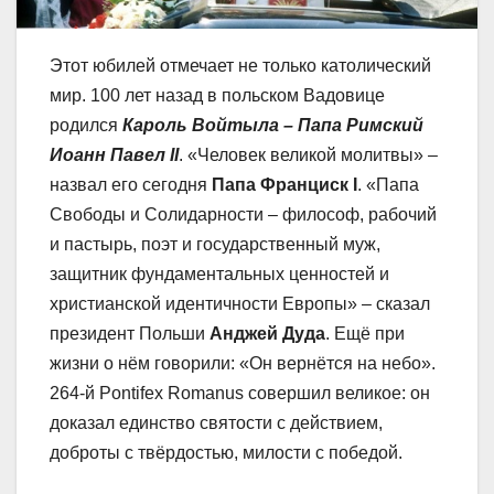
Этот юбилей отмечает не только католический
мир. 100 лет назад в польском Вадовице
родился
Кароль Войтыла – Папа Римский
Иоанн Павел
II
. «Человек великой молитвы» –
назвал его сегодня
Папа Франциск
I
. «Папа
Свободы и Солидарности – философ, рабочий
и пастырь, поэт и государственный муж,
защитник фундаментальных ценностей и
христианской идентичности Европы» – сказал
президент Польши
Анджей Дуда
. Ещё при
жизни о нём говорили: «Он вернётся на небо».
264-й Pontifex Romanus совершил великое: он
доказал единство святости с действием,
доброты с твёрдостью, милости с победой.