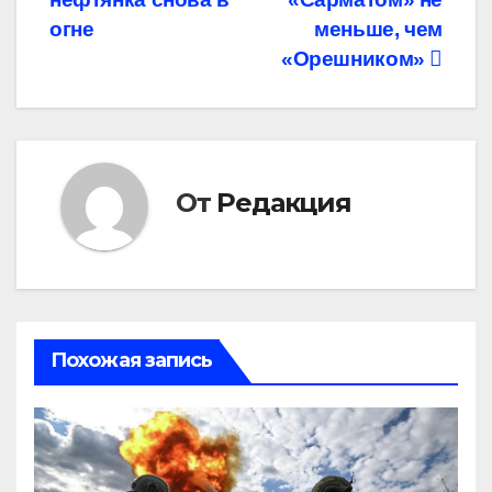
по
огне
меньше, чем
записям
«Орешником»
От
Редакция
Похожая запись