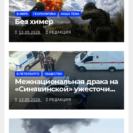
В МИРЕ
ГЕОПОЛИТИКА
НАША ТЕМА
Без химер
13.05.2026
РЕДАКЦИЯ
В ПЕТЕРБУРГЕ
ОБЩЕСТВО
Межнациональная драка на
«Синявинской» ужесточит
миграционный контроль
13.05.2026
РЕДАКЦИЯ