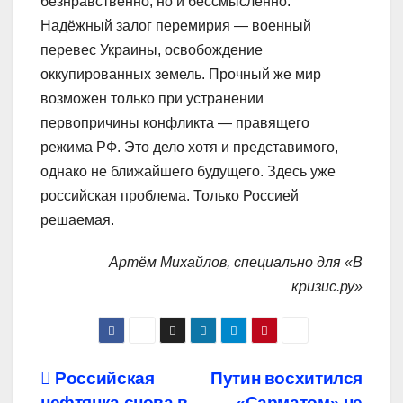
безнравственно, но и бессмысленно.
Надёжный залог перемирия — военный
перевес Украины, освобождение
оккупированных земель. Прочный же мир
возможен только при устранении
первопричины конфликта — правящего
режима РФ. Это дело хотя и представимого,
однако не ближайшего будущего. Здесь уже
российская проблема. Только Россией
решаемая.
Артём Михайлов, специально для «В
кризис.ру»
Навигация
Российская
Путин восхитился
нефтянка снова в
«Сарматом» не