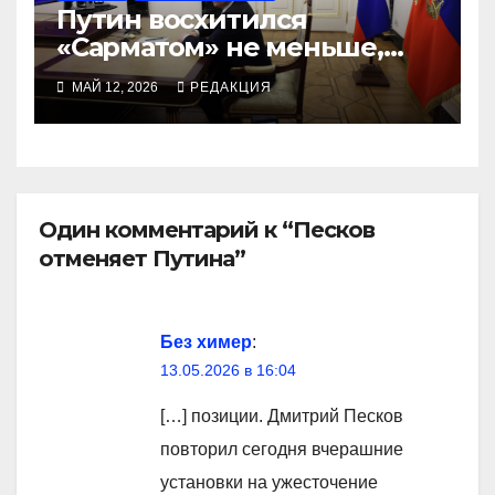
Путин восхитился
«Сарматом» не меньше,
чем «Орешником»
МАЙ 12, 2026
РЕДАКЦИЯ
Один комментарий к “Песков
отменяет Путина”
Без химер
:
13.05.2026 в 16:04
[…] позиции. Дмитрий Песков
повторил сегодня вчерашние
установки на ужесточение