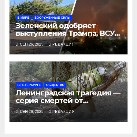
В МИРЕ
ВООРУЖЁННЫЕ СИЛЫ
Зеленский одобряет
выступления Трампа, ВСУ
закрыли Добропольский
СЕН 26, 2025
РЕДАКЦИЯ
рубеж
В ПЕТЕРБУРГЕ
ОБЩЕСТВО
Ленинградская трагедия —
серия смертей от
алкосуррогата
СЕН 26, 2025
РЕДАКЦИЯ