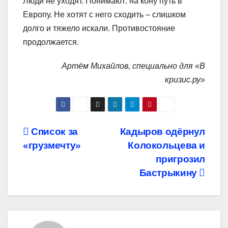
Люди не уходят. Понимают: на кону путь в
Европу. Не хотят с него сходить – слишком
долго и тяжело искали. Противостояние
продолжается.
Артём Михайлов, специально для «В
кризис.ру»
Навигация
Список за
Кадыров одёрнул
«грузмечту»
Колокольцева и
по
пригрозил
записям
Бастрыкину