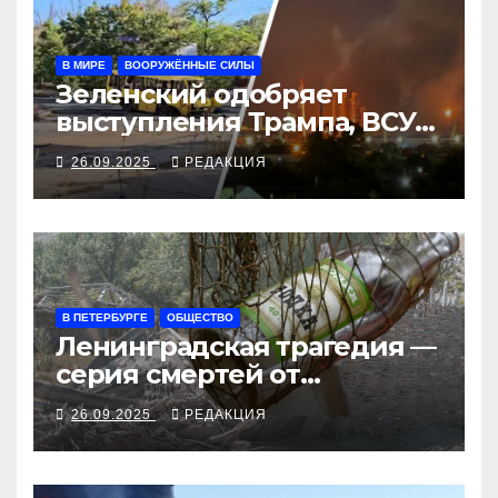
В МИРЕ
ВООРУЖЁННЫЕ СИЛЫ
Зеленский одобряет
выступления Трампа, ВСУ
закрыли Добропольский
26.09.2025
РЕДАКЦИЯ
рубеж
В ПЕТЕРБУРГЕ
ОБЩЕСТВО
Ленинградская трагедия —
серия смертей от
алкосуррогата
26.09.2025
РЕДАКЦИЯ