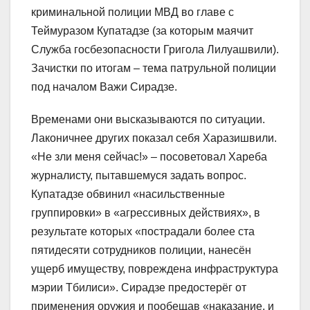
криминальной полиции МВД во главе с
Теймуразом Купатадзе (за которым маячит
Служба госбезопасности Григола Лилуашвили).
Зачистки по итогам – тема патрульной полиции
под началом Важи Сирадзе.
Временами они высказываются по ситуации.
Лаконичнее других показал себя Харазишвили.
«Не зли меня сейчас!» – посоветовал Хареба
журналисту, пытавшемуся задать вопрос.
Купатадзе обвинил «насильственные
группировки» в «агрессивных действиях», в
результате которых «пострадали более ста
пятидесяти сотрудников полиции, нанесён
ущерб имуществу, повреждена инфраструктура
мэрии Тбилиси». Сирадзе предостерёг от
применения оружия и пообещав «наказание, и