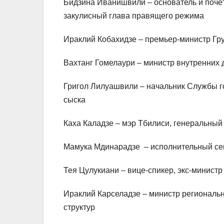
Бидзина Иванишвили – основатель и почё
закулисный глава правящего режима
Ираклий Кобахидзе – премьер-министр Гр
Вахтанг Гомелаури – министр внутренних 
Григол Лилуашвили – начальник Службы го
сыска
Каха Каладзе – мэр Тбилиси, генеральный
Мамука Мдинарадзе – исполнительный сек
Тея Цулукиани – вице-спикер, экс-министр
Ираклий Карселадзе – министр региональн
структур