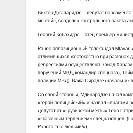
Виктор Джапаридзе – депутат парламента
мечтой», владелец контрольного пакета а
Георгий Кобахидзе – отец премьер-минист
Ранее оппозиционный телекандал Mtavari
отличившихся жестокостью при разгонах 
репрессиями осуществляют Звиад Харазиш
поручений МВД, командир спецназа), Тей
полиции МВД), Важа Сирадзе (начальник п
Со своей стороны, Мдинарадзе начал камп
«герой-полицейский» и назвал «врагами р
Депутат от «Грузинской мечты» Гено Петр
«сказочным терпением» спецназовцев. (По
Работа-то с людьми!»)