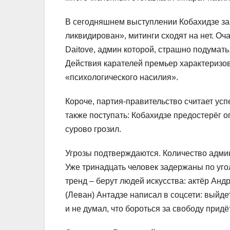
В сегодняшнем выступлении Кобахидзе заз
ликвидирован», митинги сходят на нет. О
Daitove, админ которой, страшно подумат
Действия карателей премьер характеризов
«психологического насилия».
Короче, партия-правительство считает ус
также поступать: Кобахидзе предостерёг 
сурово грозил.
Угрозы подтверждаются. Количество админ
Уже тринадцать человек задержаны по уг
тренд – берут людей искусства: актёр Ан
(Леван) Антадзе написал в соцсети: выйде
и не думал, что бороться за свободу прид