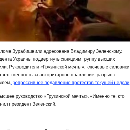
аломе Зурабишвили адресована Владимиру Зеленскому.
дента Украины подвергнуть санкциям группу высших
ли. Руководители «Грузинской мечты», ключевые силовики
тветственность за авторитарное правление, разрыв с
млём,
репрессивное подавление протестов текущей недели
ысшее руководство «Грузинской мечты». «Именно те, кто
снил президент Зеленский.