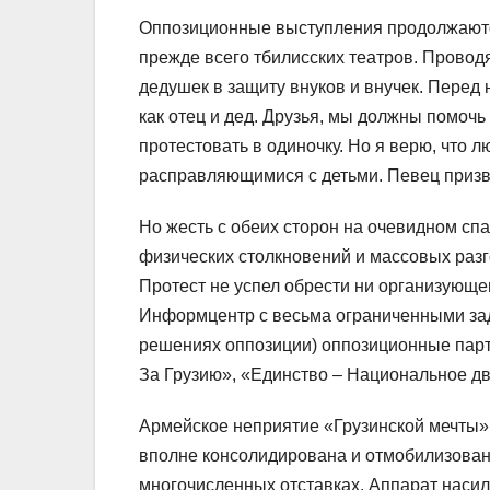
Оппозиционные выступления продолжаются
прежде всего тбилисских театров. Провод
дедушек в защиту внуков и внучек. Перед
как отец и дед. Друзья, мы должны помочь
протестовать в одиночку. Но я верю, что 
расправляющимися с детьми. Певец призвал
Но жесть с обеих сторон на очевидном спа
физических столкновений и массовых разг
Протест не успел обрести ни организующе
Информцентр с весьма ограниченными зад
решениях оппозиции) оппозиционные парт
За Грузию», «Единство – Национальное д
Армейское неприятие «Грузинской мечты»
вполне консолидирована и отмобилизован
многочисленных отставках. Аппарат наси