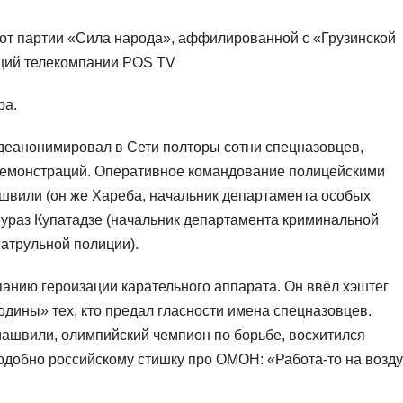
 от партии «Сила народа», аффилированной с «Грузинской
кций телекомпании POS TV
ра.
 деанонимировал в Сети полторы сотни спецназовцев,
демонстраций. Оперативное командование полицейскими
вили (он же Хареба, начальник департамента особых
мураз Купатадзе (начальник департамента криминальной
атрульной полиции).
анию героизации карательного аппарата. Он ввёл хэштег
одины» тех, кто предал гласности имена спецназовцев.
иашвили, олимпийский чемпион по борьбе, восхитился
добно российскому стишку про ОМОН: «Работа-то на возду