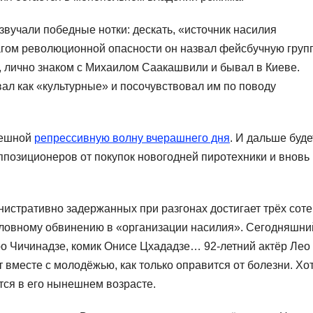
вучали победные нотки: дескать, «источник насилия
чагом революционной опасности он назвал фейсбучную груп
ь, лично знаком с Михаилом Саакашвили и бывал в Киеве.
ал как «культурные» и посочувствовал им по поводу
пешной
репрессивную волну вчерашнего дня
. И дальше буде
оппозиционеров от покупок новогодней пиротехники и вновь
истративно задержанных при разгонах достигает трёх соте
оловному обвинению в «организации насилия». Сегодняшни
дро Чичинадзе, комик Онисе Цхададзе… 92-летний актёр Лео
т вместе с молодёжью, как только оправится от болезни. Хо
ётся в его нынешнем возрасте.