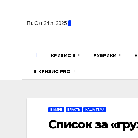
Перейти
к
содержанию
Пт. Окт 24th, 2025
КРИЗИС В
РУБРИКИ
Н
В КРИЗИС PRO
В МИРЕ
ВЛАСТЬ
НАША ТЕМА
Список за «гр