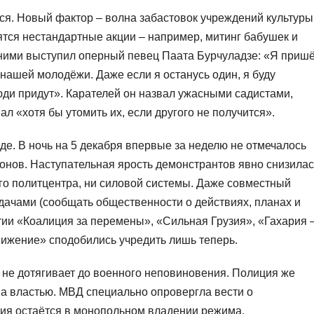
. Новый фактор – волна забастовок учреждений культуры
ятся нестандартные акции – например, митинг бабушек и
 ними выступил оперный певец Паата Бурчуладзе: «Я приш
 нашей молодёжи. Даже если я останусь один, я буду
люди придут». Карателей он назвал ужасными садистами,
 «хотя бы утомить их, если другого не получится».
де. В ночь на 5 декабря впервые за неделю не отмечалось
онов. Наступательная ярость демонстрантов явно снизилас
го политцентра, ни силовой системы. Даже совместный
ачами (сообщать общественности о действиях, планах и
ии «Коалиция за перемены», «Сильная Грузия», «Гахария 
вижение» сподобились учредить лишь теперь.
 не дотягивает до военного неповиновения. Полиция же
а властью. МВД специально опровергла вести о
лия остаётся в монопольном владении режима.