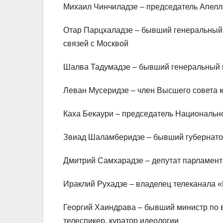
Михаил Чинчиладзе – председатель Апелл
Отар Парцхаладзе – бывший генеральный 
связей с Москвой
Шалва Тадумадзе – бывший генеральный п
Леван Мусеридзе – член Высшего совета 
Каха Бекаури – председатель Национальн
Звиад Шаламберидзе – бывший губернатор
Дмитрий Самхарадзе – депутат парламент
Ираклий Рухадзе – владелец телеканала «
Георгий Хаиндрава – бывший министр по 
телеспикер, куратор идеологии