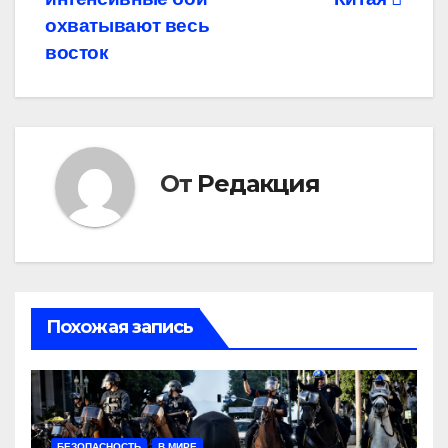
записям
охватывают весь
восток
От
Редакция
Похожая запись
БЕЗОПАСНОСТЬ
В МИРЕ