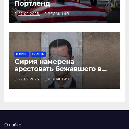
Портленд
27.09.2025
РЕДАКЦИЯ
В МИРЕ
ВЛАСТЬ
Сирия намерена
арестовать бежавшего в
Москву экс-диктатора
27.09.2025
РЕДАКЦИЯ
О сайте