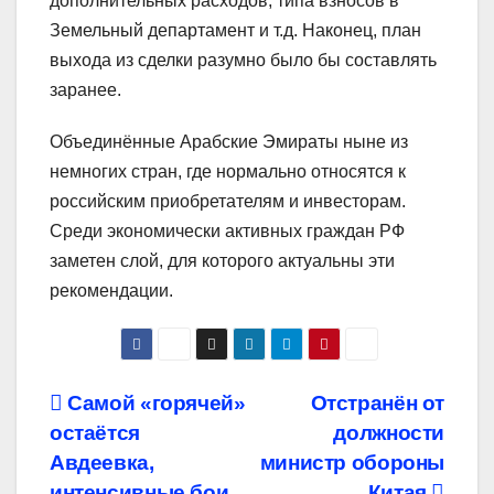
дополнительных расходов, типа взносов в
Земельный департамент и т.д. Наконец, план
выхода из сделки разумно было бы составлять
заранее.
Объединённые Арабские Эмираты ныне из
немногих стран, где нормально относятся к
российским приобретателям и инвесторам.
Среди экономически активных граждан РФ
заметен слой, для которого актуальны эти
рекомендации.
Навигация
Самой «горячей»
Отстранён от
остаётся
должности
по
Авдеевка,
министр обороны
интенсивные бои
Китая