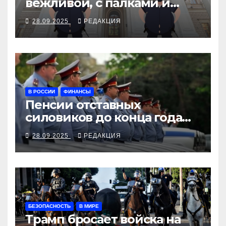
вежливой, с палками и
наручниками
28.09.2025
РЕДАКЦИЯ
В РОССИИ
ФИНАНСЫ
Пенсии отставных
силовиков до конца года
повысятся вместе с
28.09.2025
РЕДАКЦИЯ
окладами действующих
БЕЗОПАСНОСТЬ
В МИРЕ
Трамп бросает войска на