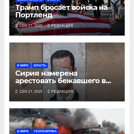
Трамп бросает войска на
Портленд
СЕН 27, 2025
РЕДАКЦИЯ
В МИРЕ
ВЛАСТЬ
Сирия намерена
арестовать бежавшего в
Москву экс-диктатора
СЕН 27, 2025
РЕДАКЦИЯ
В МИРЕ
ГЕОПОЛИТИКА