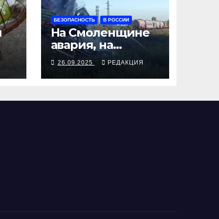
БЕЗОПАСНОСТЬ
В РОССИИ
я
На Смоленщине
авария, на
 от
Псковщине
Я
26.09.2025
РЕДАКЦИЯ
взрыв