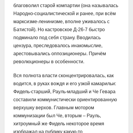
благоволил старой компартии (она называлась
Народно-социалистической и ранее, при всём
марксизме-ленинизме, вполне уживалось с
Батистой). Но кастровское Д-26-7 быстро
подминало под себя страну. Вводилась
цензура, преследовалось инакомыслие,
арестовывались оппозиционеры. Причём
революционеры в особенности.
Вся полнота власти сконцентрировалась, как
водится, в руках вождя и его узкой камарильи:
Фидель-старший, Рауль-младший и Че Гевара
составили коммунистически ориентированную
верхушку верхов. Главным мотором
коммунизации был Че, вторым – Рауль,
хитроумный же Фидель некоторое время
изображал на публику какую-то