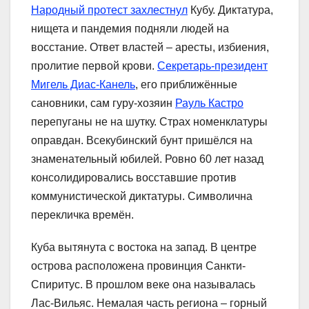
Народный протест захлестнул
Кубу. Диктатура,
нищета и пандемия подняли людей на
восстание. Ответ властей – аресты, избиения,
пролитие первой крови.
Секретарь-президент
Мигель Диас-Канель
, его приближённые
сановники, сам гуру-хозяин
Рауль Кастро
перепуганы не на шутку. Страх номенклатуры
оправдан. Всекубинский бунт пришёлся на
знаменательный юбилей. Ровно 60 лет назад
консолидировались восставшие против
коммунистической диктатуры. Символична
перекличка времён.
Куба вытянута с востока на запад. В центре
острова расположена провинция Санкти-
Спиритус. В прошлом веке она называлась
Лас-Вильяс. Немалая часть региона – горный