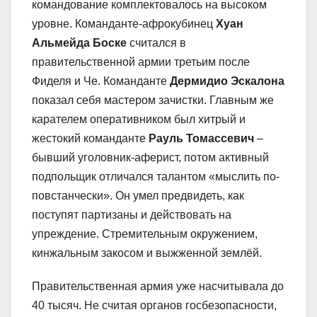
командование комплектовалось на высоком
уровне. Команданте-афрокубинец
Хуан
Альмейда Боске
считался в
правительственной армии третьим после
Фиделя и Че. Команданте
Дермидио Эскалона
показал себя мастером зачистки. Главным же
карателем оперативником был хитрый и
жестокий команданте
Рауль Томассевич
–
бывший уголовник-аферист, потом активный
подпольщик отличался талантом «мыслить по-
повстанчески». Он умел предвидеть, как
поступят партизаны и действовать на
упреждение. Стремительным окружением,
кинжальным закосом и выжженной землёй.
Правительственная армия уже насчитывала до
40 тысяч. Не считая органов госбезопасности,