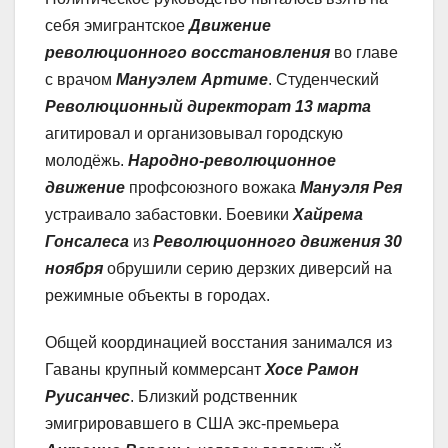
себя эмигрантское
Движение
революционного восстановления
во главе
с врачом
Мануэлем Артиме
. Студенческий
Революционный директорат 13 марта
агитировал и организовывал городскую
молодёжь.
Народно-революционное
движение
профсоюзного вожака
Мануэля Рея
устраивало забастовки. Боевики
Хайрема
Гонсалеса
из
Революционного движения 30
ноября
обрушили серию дерзких диверсий на
режимные объекты в городах.
Общей координацией восстания занимался из
Гаваны крупный коммерсант
Хосе Рамон
Руисанчес
. Близкий родственник
эмигрировавшего в США экс-премьера