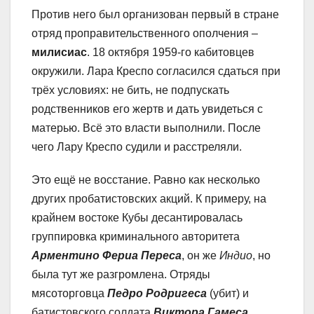
Против него был организован первый в стране
отряд проправительственного ополчения –
милисиас
. 18 октября 1959-го кабитовцев
окружили. Лара Креспо согласился сдаться при
трёх условиях: не бить, не подпускать
родственников его жертв и дать увидеться с
матерью. Всё это власти выполнили. После
чего Лару Креспо судили и расстреляли.
Это ещё не восстание. Равно как несколько
других пробатистовских акций. К примеру, на
крайнем востоке Кубы десантировалась
группировка криминального авторитета
Арментино Фериа Переса
, он же
Индио
, но
была тут же разгромлена. Отряды
мясоторговца
Педро Родригеса
(убит) и
батистовского солдата
Виктора Гамеса