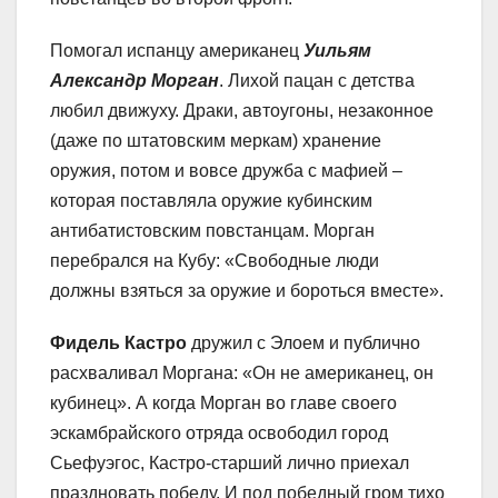
Помогал испанцу американец
Уильям
Александр Морган
. Лихой пацан с детства
любил движуху. Драки, автоугоны, незаконное
(даже по штатовским меркам) хранение
оружия, потом и вовсе дружба с мафией –
которая поставляла оружие кубинским
антибатистовским повстанцам. Морган
перебрался на Кубу: «Свободные люди
должны взяться за оружие и бороться вместе».
Фидель Кастро
дружил с Элоем и публично
расхваливал Моргана: «Он не американец, он
кубинец». А когда Морган во главе своего
эскамбрайского отряда освободил город
Сьефуэгос, Кастро-старший лично приехал
праздновать победу. И под победный гром тихо