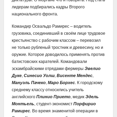
лидерам подбирались кадры Второго
национального фронта.
Командир Освальдо Рамирес – водитель
грузовика, соединивший в своём лице трудовое
крестьянство с рабочим классом – перевозил
не только рубленый тростник и древесину, но и
оружие. Которое доводилось применять против
батистовских карателей. Командовали
эскамбрайскими отрядами фермеры
Эвелио
Дуке
,
Синесио Уолш
,
Висенте Мендес
,
Мануэль Пачеко
,
Маро Борхес
. К городскому
среднему классу относились учитель
английского
Плинио Прието
, медик
Эдель
Монтьель
, студент-экономист
Порфирио
Рамирес
. Во время знаменитой операции в