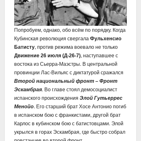
Попробуем, однако, обо всём по порядку. Когда
Кубинская революция свергала
Фульхенсио
Батисту
, против режима воевало не только
Движение 26 июля (Д-26-7)
, наступавшее с
востока из Сьерра-Маэстры. В центральной
провинции Лас-Вильяс с диктатурой сражался
Второй национальный фронт – Фронт
Эскамбрая
. Во главе стоял демосоциалист
испанского происхождения
Элой Гутьеррес
Менойо
. Его старший брат Хосе Антонио погиб
в испанском бою с франкистами, другой брат
Карлос в кубинском бою с батистовцами. Элой
укрылся в горах Эскамбрая, где быстро собрал
повстанцев во второй фронт.