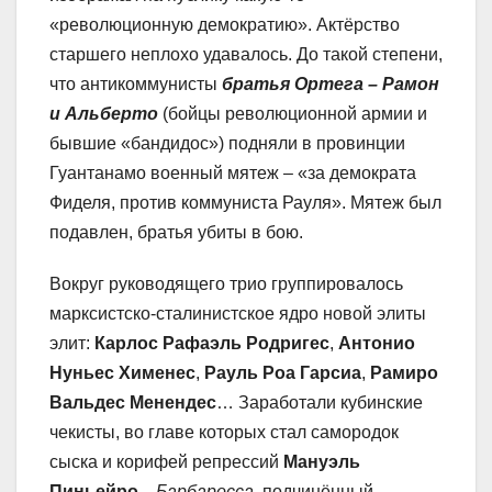
«революционную демократию». Актёрство
старшего неплохо удавалось. До такой степени,
что антикоммунисты
братья Ортега – Рамон
и Альберто
(бойцы революционной армии и
бывшие «бандидос») подняли в провинции
Гуантанамо военный мятеж – «за демократа
Фиделя, против коммуниста Рауля». Мятеж был
подавлен, братья убиты в бою.
Вокруг руководящего трио группировалось
марксистско-сталинистское ядро новой элиты
элит:
Карлос Рафаэль Родригес
,
Антонио
Нуньес Хименес
,
Рауль Роа Гарсиа
,
Рамиро
Вальдес Менендес
… Заработали кубинские
чекисты, во главе которых стал самородок
сыска и корифей репрессий
Мануэль
Пиньейро
—
Барбаросса
, подчинённый