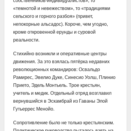
собственников-индивидуалистов», то
«темнотой и невежеством», то «традициями
сельского и горного разбоя» (привет,
непокорные альсадос). Короче, чем угодно,
кроме откровенной ерунды и суровой
реальности.
Стихийно возникли и оперативные центры
движения. За это взялась пятёрка недавних
революционных командиров: Освальдо
Рамирес, Эвелио Дуке, Синесио Уолш, Плинио
Прието, Эдель Монтьель. Трое крестьян,
учитель и медик. Отдельный отряд возглавил
вернувшийся в Эскамбрай из Гаваны Элой
Гутьеррес Менойо.
Сопротивление было не только крестьянским.
Политическое руководство пыталось взять на