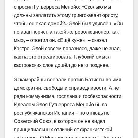
спросил Гутьерреса Менойо: «Сколько мы
должны заплатить этому гринго-авантюристу,
чтобы он ехал домой?» Элой был удивлён. «Он
не авантюрист, а такой же революционер, как
мы», – ответил он. «Ещё хуже», – сказал
Кастро. Элой совсем поразился, даже не знал,
как на это отреагировать. Глубокий смысл
кастровских слов дошёл до него позднее.
Эскамбрайцы воевали против Батисты во имя
демократии, свободы и справедливости. А не
ради коммунизма, госплана и госбезопасности.
Идеалом Элоя Гутьерреса Менойо была
республиканская Испания – но отнюдь не
Советский Союз, в котором он не видел
принципиальных отличий от франкистской
диктатуры. О Моргане что и говорить. Под стать