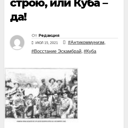
строю, или Куба –
да!
От
Редакция
#Антикоммунизм
,
ИЮЛ 15, 2021
#Восстание Эскамбрай
,
#Куба