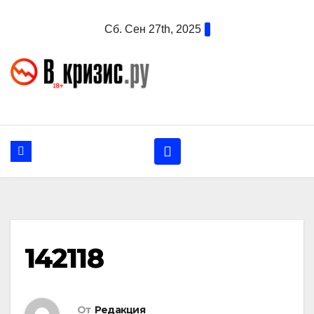
Перейти
Сб. Сен 27th, 2025
к
содержанию
142118
От
Редакция