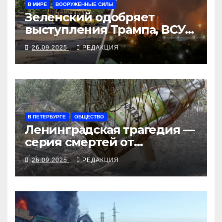
В МИРЕ
ВООРУЖЁННЫЕ СИЛЫ
Зеленский одобряет
выступления Трампа, ВСУ
закрыли Добропольский
26.09.2025
РЕДАКЦИЯ
рубеж
В ПЕТЕРБУРГЕ
ОБЩЕСТВО
Ленинградская трагедия —
серия смертей от
алкосуррогата
26.09.2025
РЕДАКЦИЯ