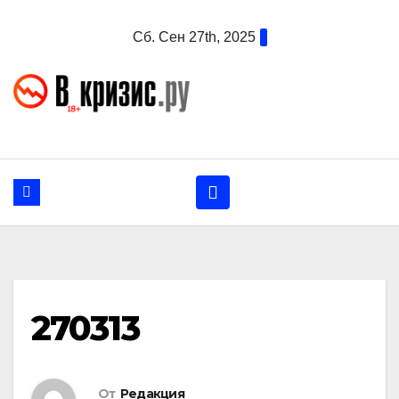
Перейти
Сб. Сен 27th, 2025
к
содержанию
270313
От
Редакция