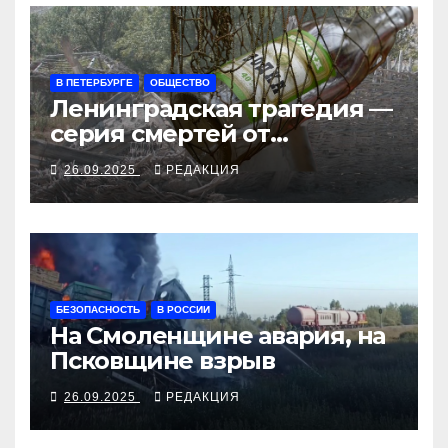
В ПЕТЕРБУРГЕ
ОБЩЕСТВО
Ленинградская трагедия —
серия смертей от
алкосуррогата
26.09.2025
РЕДАКЦИЯ
БЕЗОПАСНОСТЬ
В РОССИИ
На Смоленщине авария, на
Псковщине взрыв
26.09.2025
РЕДАКЦИЯ