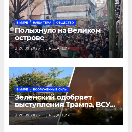
В МИРЕ
НАША ТЕМА
ОБЩЕСТВО
Полыхнуло на Великом
острове
26.09.2025
РЕДАКЦИЯ
В МИРЕ
ВООРУЖЁННЫЕ СИЛЫ
Зеленский одобряет
выступления Трампа, ВСУ
закрыли Добропольский
26.09.2025
РЕДАКЦИЯ
рубеж