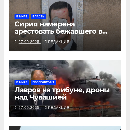
В МИРЕ
ВЛАСТЬ
Сирия намерена
арестовать бежавшего в
Москву экс-диктатора
27.09.2025
РЕДАКЦИЯ
В МИРЕ
ГЕОПОЛИТИКА
Лавров на трибуне, дроны
над Чувашией
27.09.2025
РЕДАКЦИЯ