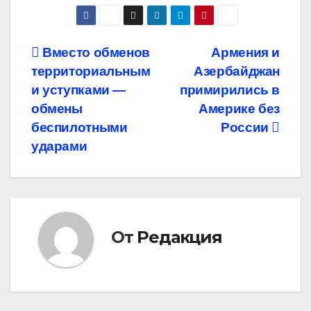
Навигация
Вместо обменов
Армения и
территориальным
Азербайджан
по
и уступками —
примирились в
записям
обмены
Америке без
беспилотными
России
ударами
От
Редакция