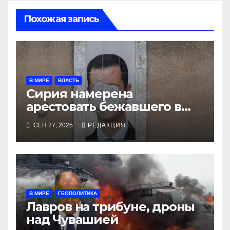
Похожая запись
В МИРЕ
ВЛАСТЬ
Сирия намерена
арестовать бежавшего в
Москву экс-диктатора
СЕН 27, 2025
РЕДАКЦИЯ
В МИРЕ
ГЕОПОЛИТИКА
Лавров на трибуне, дроны
над Чувашией