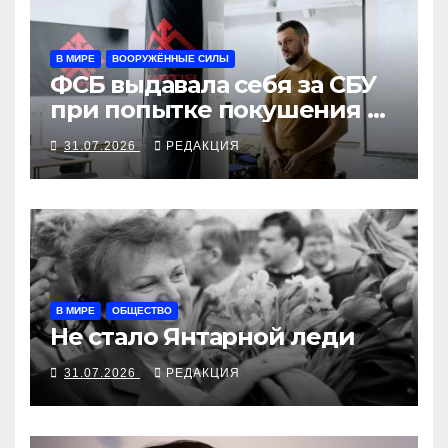
В МИРЕ
ВООРУЖЁННЫЕ СИЛЫ
ФСБ выдавала себя за СБУ
при попытке покушения на
командира «Хартии»
31.07.2026
РЕДАКЦИЯ
В МИРЕ
ОБЩЕСТВО
Не стало Янтарной леди
31.07.2026
РЕДАКЦИЯ