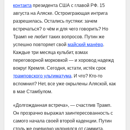
контакта
президента США с главой РФ. 15
августа на Аляске. Остроиграющая интрига
разрешилась. Остались пустяки: зачем
встречаться? о чём и для чего говорить? Но
Трамп не любит таких вопросов. Путин же
успешно повторяет свой
майский манёвр
.
Каждые три месяца кульбит, взмах
переговорной морковкой — и хоровод надежд
вокруг Кремля. Сегодня, кстати, истёк срок
трамповского ультиматума
. И что? Кто-то
вспомнил? Нет, все уже окрылены Аляской, как
в мае Стамбулом.
«Долгожданная встреча», — счастлив Трамп.
Он прозрачно выражал заинтересованность с
самого начала своей второй каденции. Путин
столь же очевидно уклонялся от саммита.