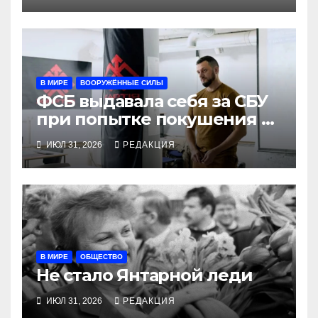
В МИРЕ
ВООРУЖЁННЫЕ СИЛЫ
ФСБ выдавала себя за СБУ
при попытке покушения на
командира «Хартии»
ИЮЛ 31, 2026
РЕДАКЦИЯ
В МИРЕ
ОБЩЕСТВО
Не стало Янтарной леди
ИЮЛ 31, 2026
РЕДАКЦИЯ