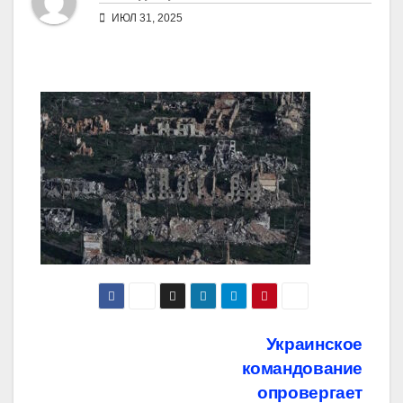
ИЮЛ 31, 2025
Навигация
Украинское
командование
по
опровергает