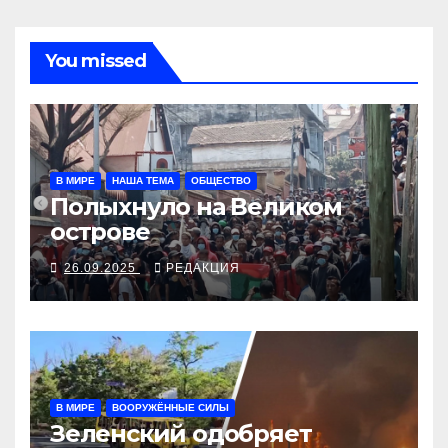
You missed
В МИРЕ
НАША ТЕМА
ОБЩЕСТВО
Полыхнуло на Великом
острове
26.09.2025
РЕДАКЦИЯ
В МИРЕ
ВООРУЖЁННЫЕ СИЛЫ
Зеленский одобряет