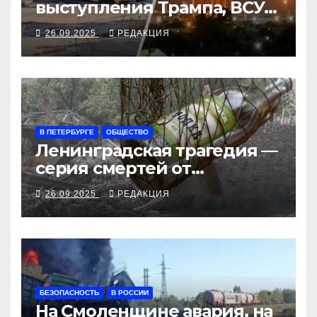
выступления Трампа, ВСУ
закрыли Добропольский
26.09.2025
РЕДАКЦИЯ
рубеж
В ПЕТЕРБУРГЕ
ОБЩЕСТВО
Ленинградская трагедия —
серия смертей от
алкосуррогата
26.09.2025
РЕДАКЦИЯ
БЕЗОПАСНОСТЬ
В РОССИИ
На Смоленщине авария, на