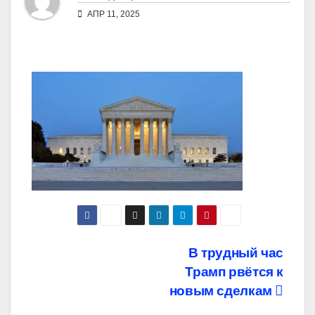
АПР 11, 2025
Навигация
В трудный час
Трамп рвётся к
по
новым сделкам