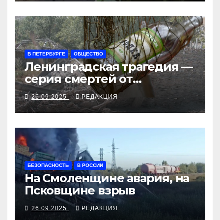
В ПЕТЕРБУРГЕ
ОБЩЕСТВО
Ленинградская трагедия —
серия смертей от
алкосуррогата
26.09.2025
РЕДАКЦИЯ
БЕЗОПАСНОСТЬ
В РОССИИ
На Смоленщине авария, на
Псковщине взрыв
26.09.2025
РЕДАКЦИЯ