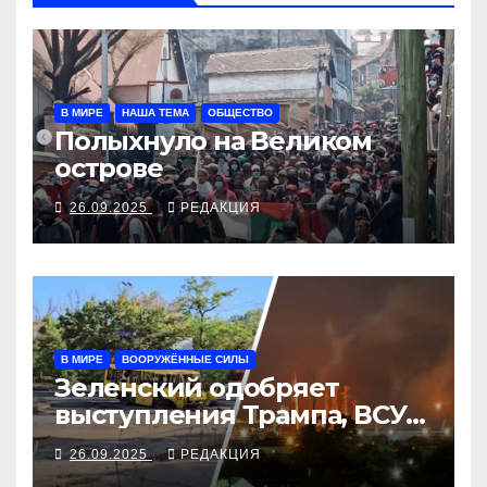
В МИРЕ
НАША ТЕМА
ОБЩЕСТВО
Полыхнуло на Великом
острове
26.09.2025
РЕДАКЦИЯ
В МИРЕ
ВООРУЖЁННЫЕ СИЛЫ
Зеленский одобряет
выступления Трампа, ВСУ
закрыли Добропольский
26.09.2025
РЕДАКЦИЯ
рубеж