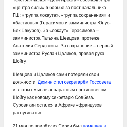
«центра силы» в борьбе за пост начальника
ГШ: «группа локаута», «группа сохранения» и
«бастионы» (Герасимов и замминистра Юнус-
Бек Евкуров). За «локаут» Герасимова –
замминистра Татьяна Шевцова, протеже
Анатолия Сердюкова. За сохранение – первый
замминистра Руслан Цаликов, правая рука
Шойгу.
Шевцова и Цаликов сами потеряли свои
должности.
Дюмин стал секретарём Госсовета
и в этом смысле аппаратным противовесом
Шойгу как новому секретарю Совбеза.
Суровикин остался в Африке «французов
распугивать».
21 мая по прилёту из Сирии был
помещён в