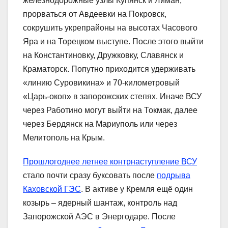
железнодорожные узлы Купянск и Лиман,
прорваться от Авдеевки на Покровск,
сокрушить укрепрайоны на высотах Часового
Яра и на Торецком выступе. После этого выйти
на Константиновку, Дружковку, Славянск и
Краматорск. Попутно приходится удерживать
«линию Суровикина» и 70-километровый
«Царь-окоп» в запорожских степях. Иначе ВСУ
через Работино могут выйти на Токмак, далее
через Бердянск на Мариуполь или через
Мелитополь на Крым.
Прошлогоднее летнее контрнаступление ВСУ
стало почти сразу буксовать после
подрыва
Каховской ГЭС
. В активе у Кремля ещё один
козырь – ядерный шантаж, контроль над
Запорожской АЭС в Энергодаре. После