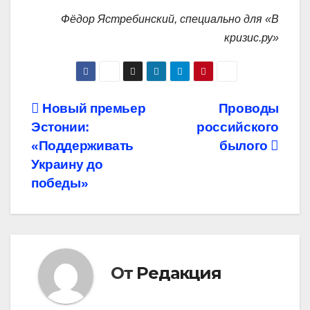
Фёдор Ястребинский, специально для «В
кризис.ру»
Навигация
Новый премьер
Проводы
Эстонии:
российского
по
«Поддерживать
былого
записям
Украину до
победы»
От
Редакция