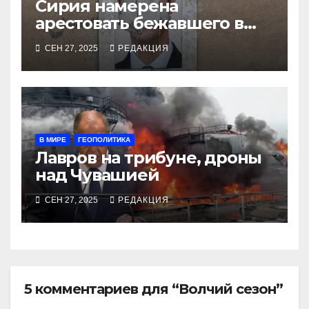
Сирия намерена
арестовать бежавшего в
Москву экс-диктатора
СЕН 27, 2025
РЕДАКЦИЯ
В МИРЕ
ГЕОПОЛИТИКА
Лавров на трибуне, дроны
над Чувашией
СЕН 27, 2025
РЕДАКЦИЯ
5 комментариев для “Волчий сезон”