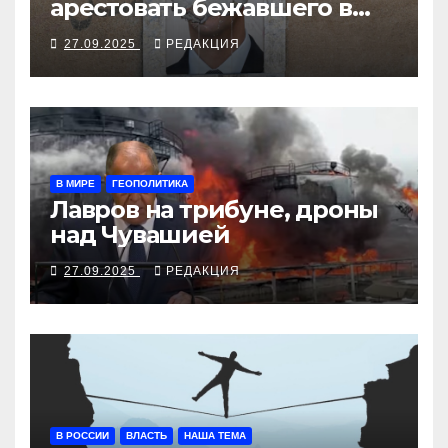
арестовать бежавшего в
Москву экс-диктатора
27.09.2025
РЕДАКЦИЯ
В МИРЕ
ГЕОПОЛИТИКА
Лавров на трибуне, дроны
над Чувашией
27.09.2025
РЕДАКЦИЯ
В РОССИИ
ВЛАСТЬ
НАША ТЕМА