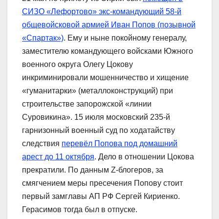
СИЗО «Лефортово» экс-командующий 58-й
общевойсковой армией Иван Попов (позывной
«Спартак»)
. Ему и ныне покойному генералу,
заместителю командующего войсками Южного
военного округа Олегу Цокову
инкриминировали мошенничество и хищение
«гуманитарки» (металлоконструкций) при
строительстве запорожской «линии
Суровикина». 15 июля московский 235-й
гарнизонный военный суд по ходатайству
следствия
перевёл Попова под домашний
арест до 11 октября
. Дело в отношении Цокова
прекратили. По данным Z-блогеров, за
смягчением меры пресечения Попову стоит
первый замглавы АП РФ Сергей Кириенко.
Герасимов тогда был в отпуске.