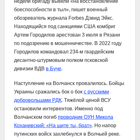
недели бригаду вывели «на восстановление
боеспособности в тыл», пишет военный
обозреватель журнала Forbes Дэвид Эйкс.
Находящийся под санкциями США комбриг
Артем Городилов арестован 3 июля в Рязани
по подозрению в мошенничестве. В 2022 году
Городилов командовал 234-м гвардейским
десантно-штурмовым полком псковской
дивизии ВДВ
в Буче
.
Наступление на Волчанск провалилось. Бойцы
Украины сражались бок о бок
с русскими
добровольцами РДК
. Тяжёлой ценой ВСУ
остановили интервентов. Именно под
Волчанском погиб
проводник ОУН Микола
Коханивский: «На щите ты, брат»
. Но напор
путинских войск захлебнулся в Волчьей реке.