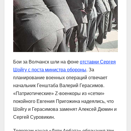
Бои за Волчанск шли на фоне
отставки Сергея
Шойгу с поста министра обороны
. За
планирование военных операций отвечает
начальник Генштаба Валерий Герасимов.
«Патриотические» Z-военкоры из «сетки»
покойного Евгения Пригожина надеялись, что
Шойгу и Герасимова заменят Алексей Дюмин и
Сергей Суровикин.
Телеграм-канал «Дети Арбата» обозначил три