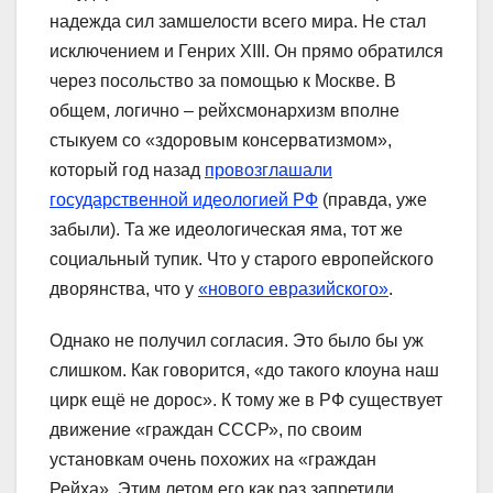
надежда сил замшелости всего мира. Не стал
исключением и Генрих XIII. Он прямо обратился
через посольство за помощью к Москве. В
общем, логично – рейхсмонархизм вполне
стыкуем со «здоровым консерватизмом»,
который год назад
провозглашали
государственной идеологией РФ
(правда, уже
забыли). Та же идеологическая яма, тот же
социальный тупик. Что у старого европейского
дворянства, что у
«нового евразийского»
.
Однако не получил согласия. Это было бы уж
слишком. Как говорится, «до такого клоуна наш
цирк ещё не дорос». К тому же в РФ существует
движение «граждан СССР», по своим
установкам очень похожих на «граждан
Рейха». Этим летом его как раз запретили.