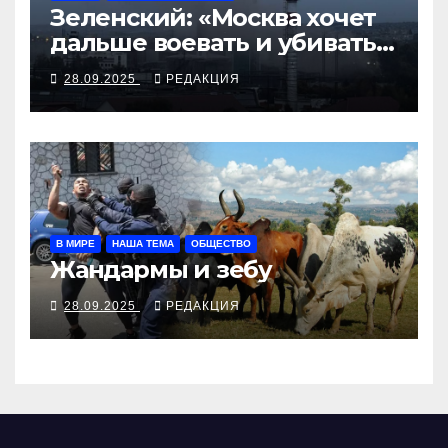
Зеленский: «Москва хочет
дальше воевать и убивать.
Время для твёрдой
28.09.2025
РЕДАКЦИЯ
реакции»
В МИРЕ
НАША ТЕМА
ОБЩЕСТВО
Жандармы и зебу
28.09.2025
РЕДАКЦИЯ