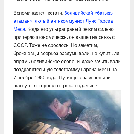
Вспоминается, кстати,
боливийский «батька-
атаман», лютый антикоммунист Луис Гарсиа
Меса
. Когда его ультраправый режим сильно
припёрло экономически, он вышел на связь с
СССР. Тоже не срослось. Но заметим,
брежневцы всерьёз раздумывали, не купить ли
впрямь боливийское олово. И даже зачитывали
поздравительную телеграмму Гарсиа Месы на
7 ноября 1980 года. Путинцы сразу решили
шагнуть в сторону от греха подальше.