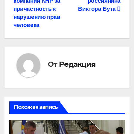
записям
компаний КНР за
россиянина
причастность к
Виктора Бута
нарушению прав
человека
От
Редакция
Похожая запись