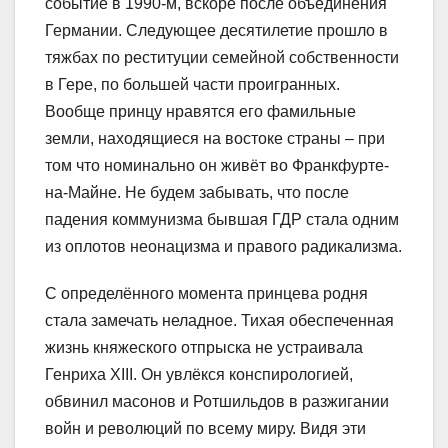
событие в 1990-м, вскоре после объединения
Германии. Следующее десятилетие прошло в
тяжбах по реституции семейной собственности
в Гере, по большей части проигранных.
Вообще принцу нравятся его фамильные
земли, находящиеся на востоке страны – при
том что номинально он живёт во Франкфурте-
на-Майне. Не будем забывать, что после
падения коммунизма бывшая ГДР стала одним
из оплотов неонацизма и правого радикализма.
С определённого момента принцева родня
стала замечать неладное. Тихая обеспеченная
жизнь княжеского отпрыска не устраивала
Генриха XIII. Он увлёкся конспирологией,
обвинил масонов и Ротшильдов в разжигании
войн и революций по всему миру. Видя эти