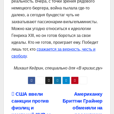
реальность. Вчера, с точки зрения рядового
немецкого бюргера, война пылала где-то
далеко, а сегодня бундестаг чуть не
захватывают пассионарии-вильгельминисты.
Можно как угодно относиться к идеологии
Генриха XIII, но он готов бороться за свои
идеалы. Кто не готов, проиграет ему. Победит
лишь тот, кто
сражается за верность, честь и
свободу
.
Михаил Кедрин, специально для «В кризис.ру»
Навигация
США ввели
Американку
санкции против
Бриттни Грайнер
по
физлиц и
обменяли на