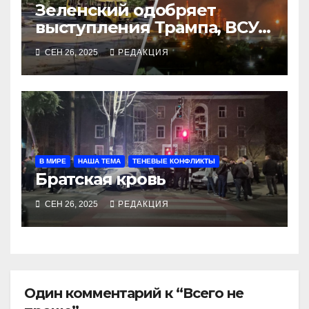
Зеленский одобряет
выступления Трампа, ВСУ
закрыли Добропольский
СЕН 26, 2025
РЕДАКЦИЯ
рубеж
В МИРЕ
НАША ТЕМА
ТЕНЕВЫЕ КОНФЛИКТЫ
Братская кровь
СЕН 26, 2025
РЕДАКЦИЯ
Один комментарий к “Всего не