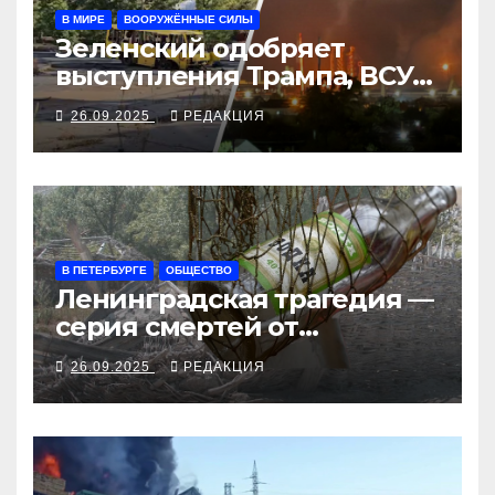
В МИРЕ
ВООРУЖЁННЫЕ СИЛЫ
Зеленский одобряет
выступления Трампа, ВСУ
закрыли Добропольский
26.09.2025
РЕДАКЦИЯ
рубеж
В ПЕТЕРБУРГЕ
ОБЩЕСТВО
Ленинградская трагедия —
серия смертей от
алкосуррогата
26.09.2025
РЕДАКЦИЯ