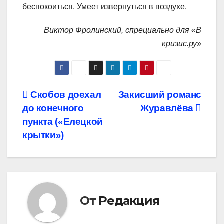
беспокоиться. Умеет извернуться в воздухе.
Виктор Фролинский, спрециально для «В
кризис.ру»
Навигация
Скобов доехал
Закисший романс
до конечного
Журавлёва
по
пункта («Eлецкой
записям
крытки»)
От
Редакция