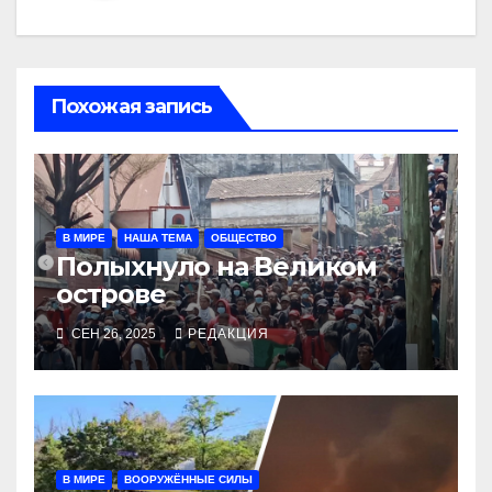
Похожая запись
В МИРЕ
НАША ТЕМА
ОБЩЕСТВО
Полыхнуло на Великом
острове
СЕН 26, 2025
РЕДАКЦИЯ
В МИРЕ
ВООРУЖЁННЫЕ СИЛЫ