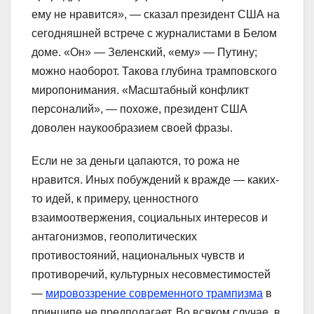
ему не нравится», — сказал президент США на
сегодняшней встрече с журналистами в Белом
доме. «Он» — Зеленский, «ему» — Путину;
можно наоборот. Такова глубина трамповского
миропонимания. «Масштабный конфликт
персоналий», — похоже, президент США
доволен наукообразием своей фразы.
Если не за деньги цапаются, то рожа не
нравится. Иных побуждений к вражде — каких-
то идей, к примеру, ценностного
взаимоотвержения, социальных интересов и
антагонизмов, геополитических
противостояний, национальных чувств и
противоречий, культурных несовместимостей
—
мировоззрение современного трампизма
в
принципе не предполагает. Во всяком случае, в